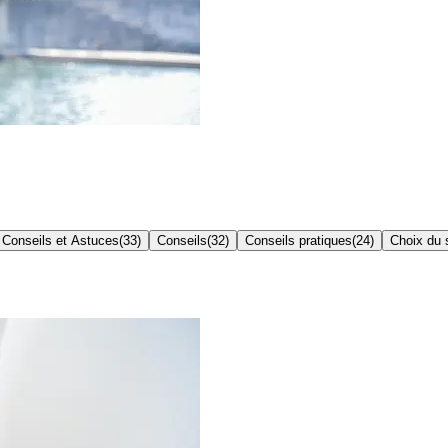
Conseils et Astuces
(
33
)
Conseils
(
32
)
Conseils pratiques
(
24
)
Choix du s