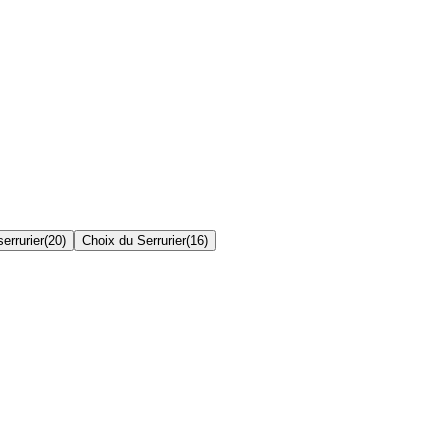
errurier
(
20
)
Choix du Serrurier
(
16
)