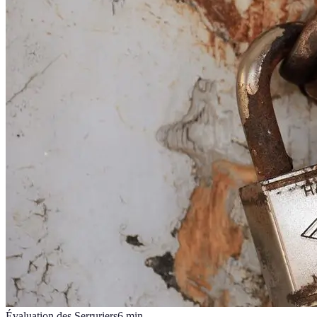
Évaluation des Serruriers
6
min