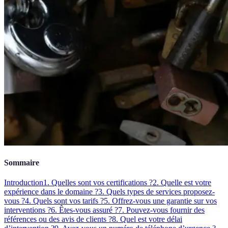
Sommaire
Introduction
1. Quelles sont vos certifications ?
2. Quelle est votre
expérience dans le domaine ?
3. Quels types de services proposez-
vous ?
4. Quels sont vos tarifs ?
5. Offrez-vous une garantie sur vos
interventions ?
6. Êtes-vous assuré ?
7. Pouvez-vous fournir des
références ou des avis de clients ?
8. Quel est votre délai