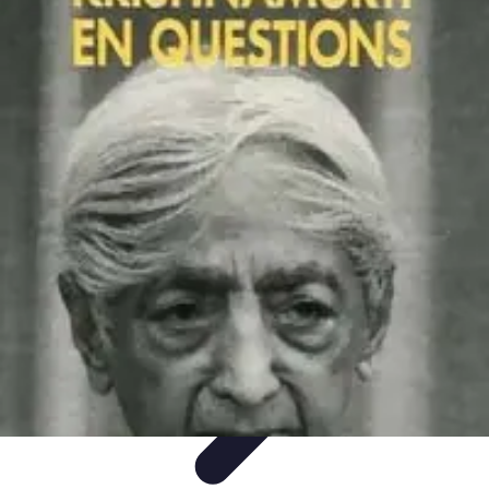
Serrurier Rapide Paris
Choix du serrurier
Conseils et Astuces
Conseils Pratiques
Choisir un
Serrurier
Produits et Services
Serrurier Rapide Paris