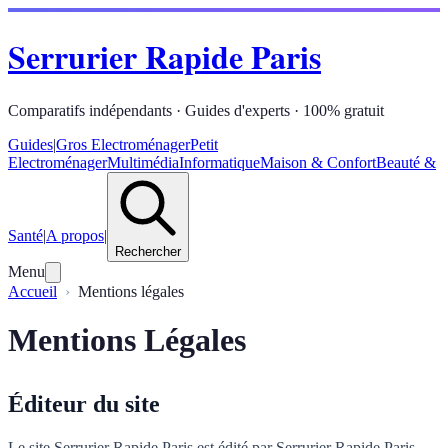
Serrurier Rapide Paris
Comparatifs indépendants · Guides d'experts · 100% gratuit
Guides
|
Gros Electroménager
Petit
Electroménager
Multimédia
Informatique
Maison & Confort
Beauté &
Santé
|
A propos
|
Rechercher
Menu
Accueil
Mentions légales
Mentions Légales
Éditeur du site
Le site Serrurier Rapide Paris est édité par Serrurier Rapide Paris