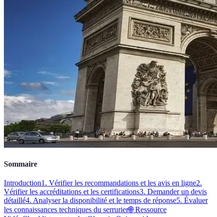
Sommaire
Introduction
1. Vérifier les recommandations et les avis en ligne
2.
Vérifier les accréditations et les certifications
3. Demander un devis
détaillé
4. Analyser la disponibilité et le temps de réponse
5. Évaluer
les connaissances techniques du serrurier
🌐 Ressource