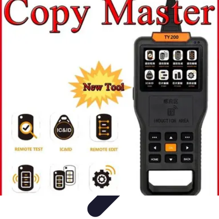
Serrurier Rapide Paris
Choix du serrurier
Conseils et Astuces
Conseils Pratiques
Choisir un
Serrurier
Produits et Services
Serrurier Rapide Paris