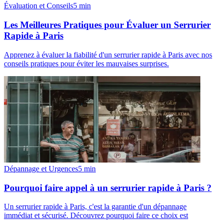
Évaluation et Conseils
5
min
Les Meilleures Pratiques pour Évaluer un Serrurier
Rapide à Paris
Apprenez à évaluer la fiabilité d'un serrurier rapide à Paris avec nos
conseils pratiques pour éviter les mauvaises surprises.
Dépannage et Urgences
5
min
Pourquoi faire appel à un serrurier rapide à Paris ?
Un serrurier rapide à Paris, c'est la garantie d'un dépannage
immédiat et sécurisé. Découvrez pourquoi faire ce choix est