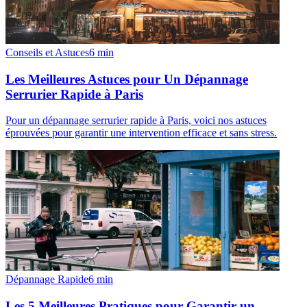
Conseils et Astuces
6
min
Les Meilleures Astuces pour Un Dépannage
Serrurier Rapide à Paris
Pour un dépannage serrurier rapide à Paris, voici nos astuces
éprouvées pour garantir une intervention efficace et sans stress.
Dépannage Rapide
6
min
Les 5 Meilleures Pratiques pour Garantir un