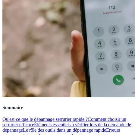
Sommaire
Qu'est-ce que le dépannage serrurier rapide ?
Comment choisir un
serrurier efficace
Éléments essentiels à vérifier lors de la demande de
dépannage
Le rôle des outils dans un dépannage rapide
Erreurs