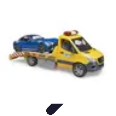
Serrurier Rapide Paris
Choix du serrurier
Conseils et Astuces
Conseils Pratiques
Choisir un
Serrurier
Produits et Services
Serrurier Rapide Paris