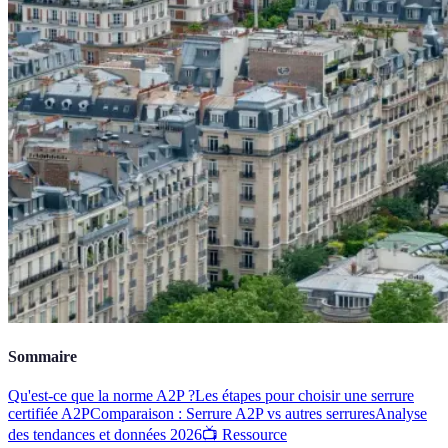
Sommaire
Qu'est-ce que la norme A2P ?
Les étapes pour choisir une serrure
certifiée A2P
Comparaison : Serrure A2P vs autres serrures
Analyse
des tendances et données 2026
📺 Ressource