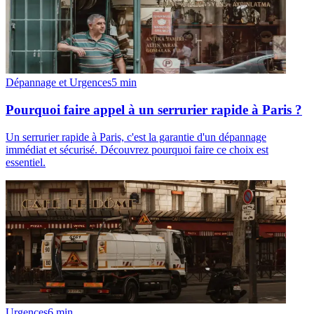
Dépannage et Urgences
5
min
Pourquoi faire appel à un serrurier rapide à Paris ?
Un serrurier rapide à Paris, c'est la garantie d'un dépannage
immédiat et sécurisé. Découvrez pourquoi faire ce choix est
essentiel.
Urgences
6
min