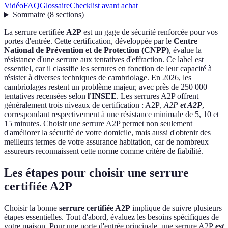
Vidéo
FAQ
Glossaire
Checklist avant achat
Sommaire
(
8
sections
)
La serrure certifiée
A2P
est un gage de sécurité renforcée pour vos
portes d'entrée. Cette certification, développée par le
Centre
National de Prévention et de Protection (CNPP)
, évalue la
résistance d'une serrure aux tentatives d'effraction. Ce label est
essentiel, car il classifie les serrures en fonction de leur capacité à
résister à diverses techniques de cambriolage. En 2026, les
cambriolages restent un problème majeur, avec près de 250 000
tentatives recensées selon
l'INSEE
. Les serrures A2P offrent
généralement trois niveaux de certification : A2P
, A2P
et A2P
,
correspondant respectivement à une résistance minimale de 5, 10 et
15 minutes. Choisir une serrure A2P permet non seulement
d'améliorer la sécurité de votre domicile, mais aussi d'obtenir des
meilleurs termes de votre assurance habitation, car de nombreux
assureurs reconnaissent cette norme comme critère de fiabilité.
Les étapes pour choisir une serrure
certifiée A2P
Choisir la bonne
serrure certifiée A2P
implique de suivre plusieurs
étapes essentielles. Tout d'abord, évaluez les besoins spécifiques de
votre maison. Pour une porte d'entrée principale, une serrure A2P
est