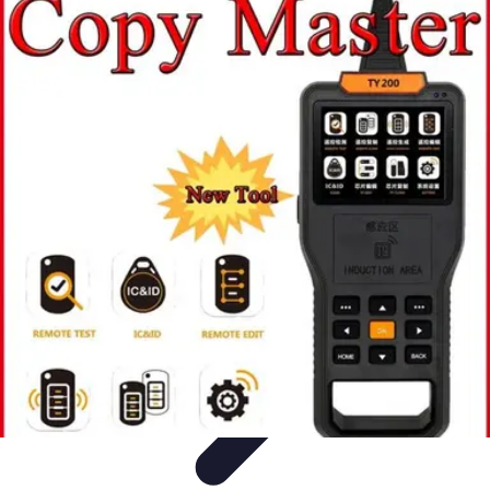
Serrurier Rapide Paris
Choix du serrurier
Conseils et Astuces
Conseils Pratiques
Choisir un
Serrurier
Produits et Services
Serrurier Rapide Paris