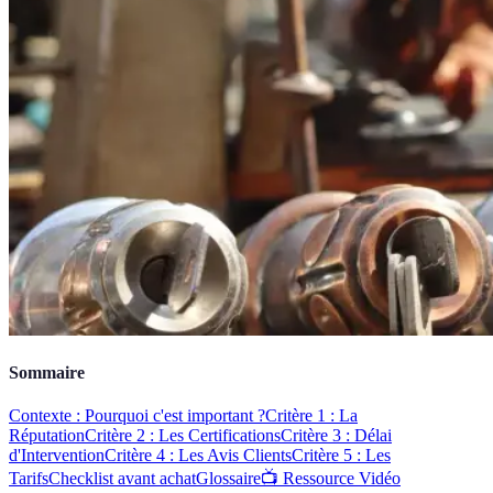
Sommaire
Contexte : Pourquoi c'est important ?
Critère 1 : La
Réputation
Critère 2 : Les Certifications
Critère 3 : Délai
d'Intervention
Critère 4 : Les Avis Clients
Critère 5 : Les
Tarifs
Checklist avant achat
Glossaire
📺 Ressource Vidéo