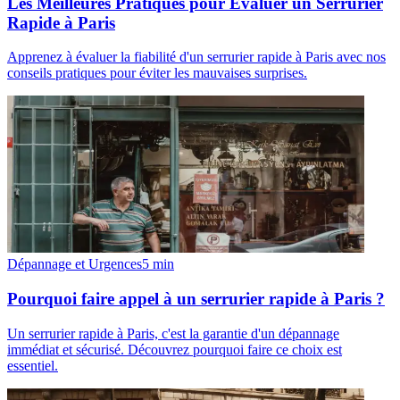
Les Meilleures Pratiques pour Évaluer un Serrurier
Rapide à Paris
Apprenez à évaluer la fiabilité d'un serrurier rapide à Paris avec nos
conseils pratiques pour éviter les mauvaises surprises.
Dépannage et Urgences
5
min
Pourquoi faire appel à un serrurier rapide à Paris ?
Un serrurier rapide à Paris, c'est la garantie d'un dépannage
immédiat et sécurisé. Découvrez pourquoi faire ce choix est
essentiel.