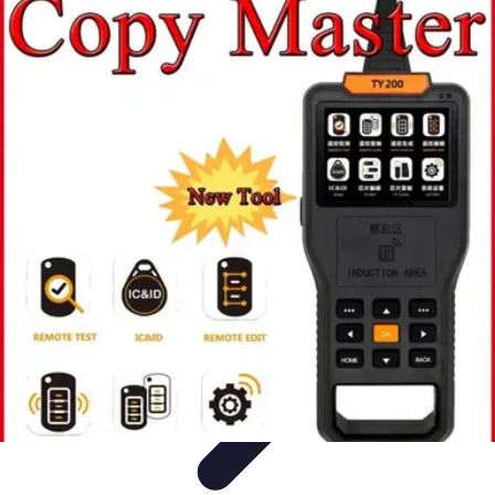
Serrurier Rapide Paris
Choix du serrurier
Conseils et Astuces
Conseils Pratiques
Choisir un
Serrurier
Produits et Services
Serrurier Rapide Paris