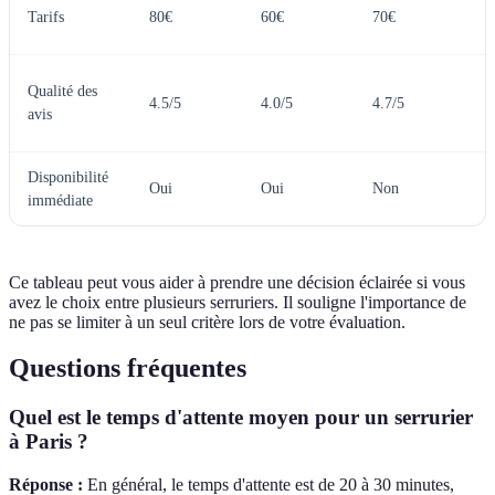
B
Tarifs
80€
60€
70€
m
C
Qualité des
4.5/5
4.0/5
4.7/5
m
avis
a
Disponibilité
A
Oui
Oui
Non
immédiate
d
Ce tableau peut vous aider à prendre une décision éclairée si vous
avez le choix entre plusieurs serruriers. Il souligne l'importance de
ne pas se limiter à un seul critère lors de votre évaluation.
Questions fréquentes
Quel est le temps d'attente moyen pour un serrurier
à Paris ?
Réponse :
En général, le temps d'attente est de 20 à 30 minutes,