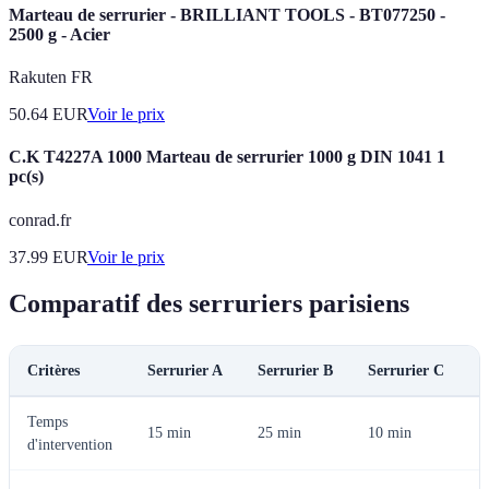
Marteau de serrurier - BRILLIANT TOOLS - BT077250 -
2500 g - Acier
Rakuten FR
50.64
EUR
Voir le prix
C.K T4227A 1000 Marteau de serrurier 1000 g DIN 1041 1
pc(s)
conrad.fr
37.99
EUR
Voir le prix
Comparatif des serruriers parisiens
Critères
Serrurier A
Serrurier B
Serrurier C
V
Temps
A
15 min
25 min
10 min
d'intervention
p