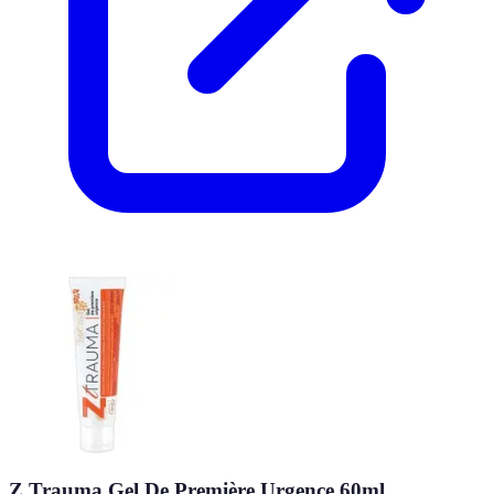
Z Trauma Gel De Première Urgence 60ml