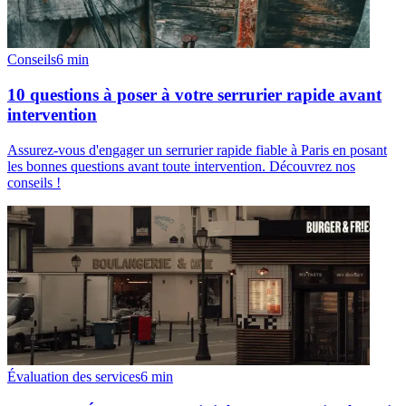
Conseils
6
min
10 questions à poser à votre serrurier rapide avant
intervention
Assurez-vous d'engager un serrurier rapide fiable à Paris en posant
les bonnes questions avant toute intervention. Découvrez nos
conseils !
Évaluation des services
6
min