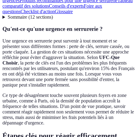
urgences
Produits recommandés pour une urgence serrurerie
Tableau
comparatif des solutions
Conseils d'experts
Foire aux
questions
Checklist d'action
Glossaire
Sommaire
(
12
sections
)
Qu'est-ce qu'une urgence en serrurerie ?
Une urgence en serrurerie peut survenir à tout moment et se
présenter sous différentes formes : perte de clés, serrure cassée, ou
porte claquée. La gestion de ces situations nécessite une approche
réfléchie pour éviter d'aggraver la situation. Selon
UFC-Que
Choisir
, la perte de clés est l'un des problèmes les plus fréquents
rencontrés par les utilisateurs, postulant qu'environ 15% des Français
en ont déjà été victimes au moins une fois. Lorsque vous vous
retrouvez devant une porte fermée sans possibilité d'entrer, la
panique peut s'installer rapidement.
Ce type de désagrément touche souvent plusieurs foyers en zone
urbaine, comme à Paris, où la densité de population accroît la
fréquence de telles situations. D'un point de vue pratique, savoir
comment réagir rapidement non seulement vous permet de réduire le
stress, mais aussi de minimiser les frais potentiels liés à un
dépannage d'urgence.
Étapes clés pour réagir efficacement