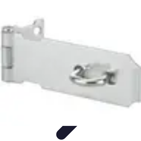
Serrurier Rapide Paris
Choix du serrurier
Conseils et Astuces
Conseils Pratiques
Choisir un
Serrurier
Produits et Services
Serrurier Rapide Paris