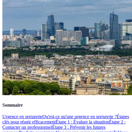
Sommaire
Urgence en serrurerie
Qu'est-ce qu'une urgence en serrurerie ?
Étapes
clés pour réagir efficacement
Étape 1 : Évaluer la situation
Étape 2 :
Contacter un professionnel
Étape 3 : Prévenir les futures