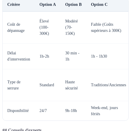
Critère
Option A
Option B
Option C
Élevé
Modéré
Coût de
Faible (Coûts
(100-
(70-
dépannage
supérieurs à 300€)
300€)
150€)
Délai
30 min -
1h-2h
1h - 1h30
d'intervention
1h
Type de
Haute
Standard
Traditions/Anciennes
serrure
sécurité
Week-end, jours
Disponibilité
24/7
9h-18h
fériés
## Conseils d'experts