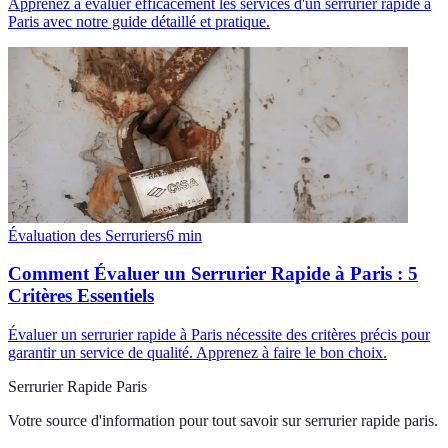
Apprenez à évaluer efficacement les services d'un serrurier rapide à
Paris avec notre guide détaillé et pratique.
Évaluation des Serruriers
6
min
Comment Évaluer un Serrurier Rapide à Paris : 5
Critères Essentiels
Évaluer un serrurier rapide à Paris nécessite des critères précis pour
garantir un service de qualité. Apprenez à faire le bon choix.
Serrurier Rapide Paris
Votre source d'information pour tout savoir sur
serrurier rapide paris
.