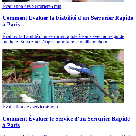
Évaluation des Serruriers
6
min
Comment Évaluer la Fiabilité d'un Serrurier Rapide
à Paris
Évaluez la fiabilité d'un serrurier rapide à Paris avec notre guide
pratique. Suivez nos étapes pour faire le meilleur choix.
Évaluation des services
6
min
Comment Évaluer le Service d'un Serrurier Rapide
à Paris