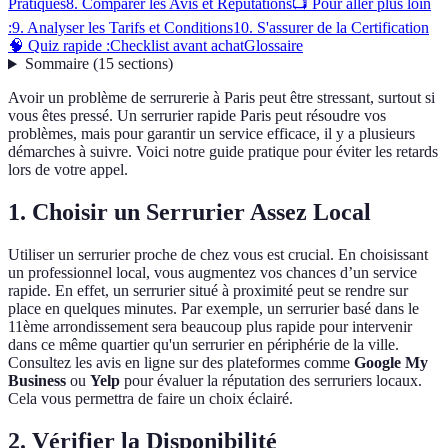
Pratiques
8. Comparer les Avis et Réputations
📺 Pour aller plus loin
:
9. Analyser les Tarifs et Conditions
10. S'assurer de la Certification
🧠 Quiz rapide :
Checklist avant achat
Glossaire
Sommaire
(
15
sections
)
Avoir un problème de serrurerie à Paris peut être stressant, surtout si
vous êtes pressé. Un serrurier rapide Paris peut résoudre vos
problèmes, mais pour garantir un service efficace, il y a plusieurs
démarches à suivre. Voici notre guide pratique pour éviter les retards
lors de votre appel.
1. Choisir un Serrurier Assez Local
Utiliser un serrurier proche de chez vous est crucial. En choisissant
un professionnel local, vous augmentez vos chances d’un service
rapide. En effet, un serrurier situé à proximité peut se rendre sur
place en quelques minutes. Par exemple, un serrurier basé dans le
11ème arrondissement sera beaucoup plus rapide pour intervenir
dans ce même quartier qu'un serrurier en périphérie de la ville.
Consultez les avis en ligne sur des plateformes comme
Google My
Business
ou
Yelp
pour évaluer la réputation des serruriers locaux.
Cela vous permettra de faire un choix éclairé.
2. Vérifier la Disponibilité