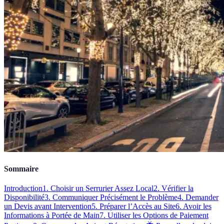
Sommaire
Introduction
1. Choisir un Serrurier Assez Local
2. Vérifier la
Disponibilité
3. Communiquer Précisément le Problème
4. Demander
un Devis avant Intervention
5. Préparer l’Accès au Site
6. Avoir les
Informations à Portée de Main
7. Utiliser les Options de Paiement