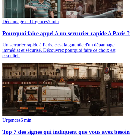
Dépannage et Urgences
5
min
Pourquoi faire appel à un serrurier rapide à Paris ?
Un serrurier rapide à Paris, c'est la garantie d'un dépannage
immédiat et sécurisé. Découvrez pourquoi faire ce choix est
essentiel.
Urgences
6
min
Top 7 des signes qui indiquent que vous avez besoin