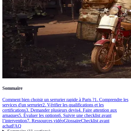
Sommaire
Comment bien choisir un serrurier rapide à Paris ?
1. Comprendre les
services d'un serrurier
2. Vérifier les qualifications et les
certifications
3. Demander plusieurs devis
4. Faire attention aux
arnaques
5. Évaluer les options
6. Suivre une checklist avant
l’intervention
7. Ressources vidéo
Glossaire
Checklist avant
achat
FAQ