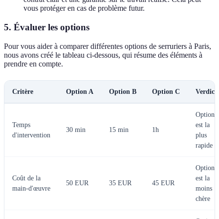
vous protéger en cas de problème futur.
5. Évaluer les options
Pour vous aider à comparer différentes options de serruriers à Paris,
nous avons créé le tableau ci-dessous, qui résume des éléments à
prendre en compte.
Critère
Option A
Option B
Option C
Verdict
Option 
Temps
est la
30 min
15 min
1h
d'intervention
plus
rapide
Option 
Coût de la
est la
50 EUR
35 EUR
45 EUR
main-d'œuvre
moins
chère