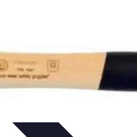
rrurier
Produits et Services