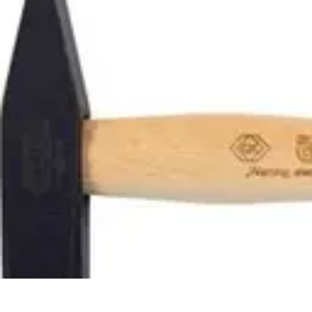
Serrurier Rapide Paris
Choix du serrurier
Conseils et Astuces
Conseils Pratiques
Choisir un Se
Serrurier Rapide Paris