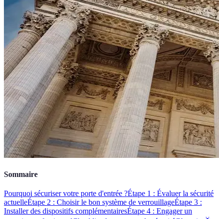
Sommaire
Pourquoi sécuriser votre porte d'entrée ?
Étape 1 : Évaluer la sécurité
actuelle
Étape 2 : Choisir le bon système de verrouillage
Étape 3 :
Installer des dispositifs complémentaires
Étape 4 : Engager un