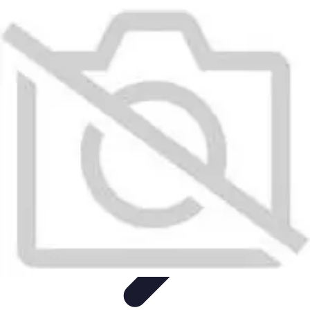
Serrurier Rapide Paris
Choix du serrurier
Conseils et Astuces
Conseils Pratiques
Choisir un
Serrurier
Produits et Services
Serrurier Rapide Paris