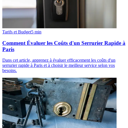
Tarifs et Budget
5
min
Comment Évaluer les Coûts d'un Serrurier Rapide à
Paris
Dans cet article, apprenez à évaluer efficacement les coûts d'un
serrurier rapide à Paris et à choisir le meilleur service selon vos
besoins.