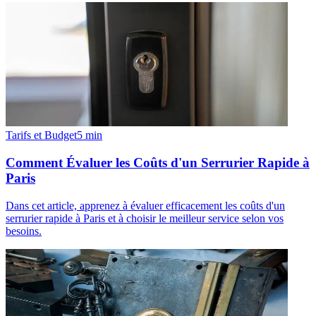
Tarifs et Budget
5
min
Comment Évaluer les Coûts d'un Serrurier Rapide à
Paris
Dans cet article, apprenez à évaluer efficacement les coûts d'un
serrurier rapide à Paris et à choisir le meilleur service selon vos
besoins.