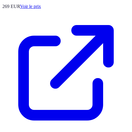
269
EUR
Voir le prix