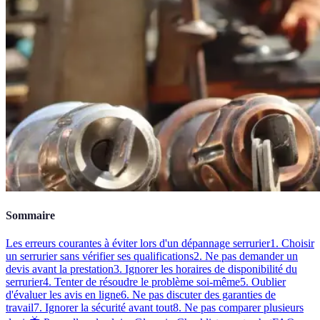
Sommaire
Les erreurs courantes à éviter lors d'un dépannage serrurier
1. Choisir
un serrurier sans vérifier ses qualifications
2. Ne pas demander un
devis avant la prestation
3. Ignorer les horaires de disponibilité du
serrurier
4. Tenter de résoudre le problème soi-même
5. Oublier
d'évaluer les avis en ligne
6. Ne pas discuter des garanties de
travail
7. Ignorer la sécurité avant tout
8. Ne pas comparer plusieurs