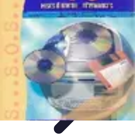
Serrurier Rapide Paris
Choix du serrurier
Conseils et Astuces
Conseils Pratiques
Choisir un
Serrurier
Produits et Services
Serrurier Rapide Paris