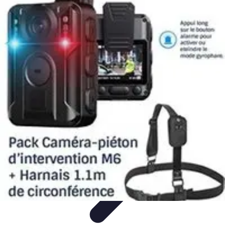
Serrurier Rapide Paris
Choix du serrurier
Conseils et Astuces
Conseils Pratiques
Choisir un
Serrurier
Produits et Services
Serrurier Rapide Paris