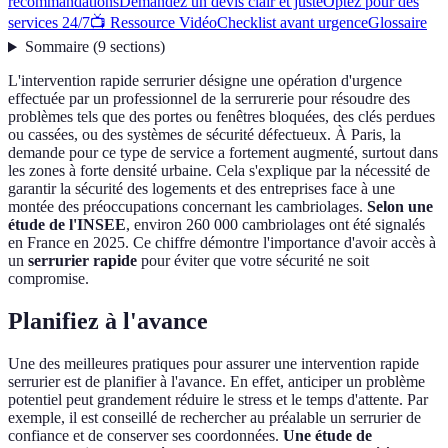
recommandations
Demandez un devis clair et juste
Optez pour des
services 24/7
📺 Ressource Vidéo
Checklist avant urgence
Glossaire
Sommaire
(
9
sections
)
L'intervention rapide serrurier désigne une opération d'urgence
effectuée par un professionnel de la serrurerie pour résoudre des
problèmes tels que des portes ou fenêtres bloquées, des clés perdues
ou cassées, ou des systèmes de sécurité défectueux. À Paris, la
demande pour ce type de service a fortement augmenté, surtout dans
les zones à forte densité urbaine. Cela s'explique par la nécessité de
garantir la sécurité des logements et des entreprises face à une
montée des préoccupations concernant les cambriolages.
Selon une
étude de l'INSEE
, environ 260 000 cambriolages ont été signalés
en France en 2025. Ce chiffre démontre l'importance d'avoir accès à
un
serrurier rapide
pour éviter que votre sécurité ne soit
compromise.
Planifiez à l'avance
Une des meilleures pratiques pour assurer une intervention rapide
serrurier est de planifier à l'avance. En effet, anticiper un problème
potentiel peut grandement réduire le stress et le temps d'attente. Par
exemple, il est conseillé de rechercher au préalable un serrurier de
confiance et de conserver ses coordonnées.
Une étude de