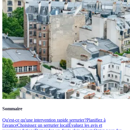
Sommaire
Qu'est-ce qu'une intervention rapide serrurier?
Planifiez à
l'avance
Choisissez un serrurier local
Évaluez les avis et