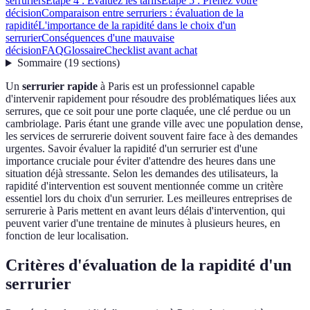
serruriers
Étape 4 : Évaluez les tarifs
Étape 5 : Prenez votre
décision
Comparaison entre serruriers : évaluation de la
rapidité
L'importance de la rapidité dans le choix d'un
serrurier
Conséquences d'une mauvaise
décision
FAQ
Glossaire
Checklist avant achat
Sommaire
(
19
sections
)
Un
serrurier rapide
à Paris est un professionnel capable
d'intervenir rapidement pour résoudre des problématiques liées aux
serrures, que ce soit pour une porte claquée, une clé perdue ou un
cambriolage. Paris étant une grande ville avec une population dense,
les services de serrurerie doivent souvent faire face à des demandes
urgentes. Savoir évaluer la rapidité d'un serrurier est d'une
importance cruciale pour éviter d'attendre des heures dans une
situation déjà stressante. Selon les demandes des utilisateurs, la
rapidité d'intervention est souvent mentionnée comme un critère
essentiel lors du choix d'un serrurier. Les meilleures entreprises de
serrurerie à Paris mettent en avant leurs délais d'intervention, qui
peuvent varier d'une trentaine de minutes à plusieurs heures, en
fonction de leur localisation.
Critères d'évaluation de la rapidité d'un
serrurier