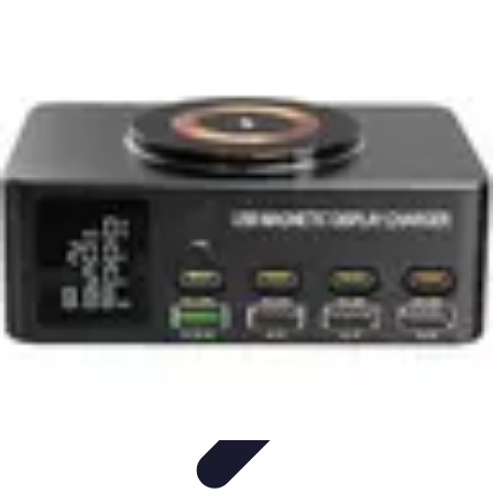
Serrurier Rapide Paris
Choix du serrurier
Conseils et Astuces
Conseils Pratiques
Choisir un
Serrurier
Produits et Services
Serrurier Rapide Paris