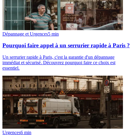
Dépannage et Urgences
5
min
Pourquoi faire appel à un serrurier rapide à Paris ?
Un serrurier rapide à Paris, c'est la garantie d'un dépannage
immédiat et sécurisé. Découvrez pourquoi faire ce choix est
essentiel.
Urgences
6
min