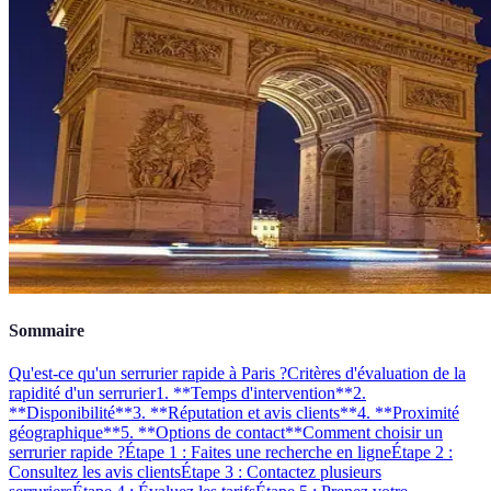
Sommaire
Qu'est-ce qu'un serrurier rapide à Paris ?
Critères d'évaluation de la
rapidité d'un serrurier
1. **Temps d'intervention**
2.
**Disponibilité**
3. **Réputation et avis clients**
4. **Proximité
géographique**
5. **Options de contact**
Comment choisir un
serrurier rapide ?
Étape 1 : Faites une recherche en ligne
Étape 2 :
Consultez les avis clients
Étape 3 : Contactez plusieurs