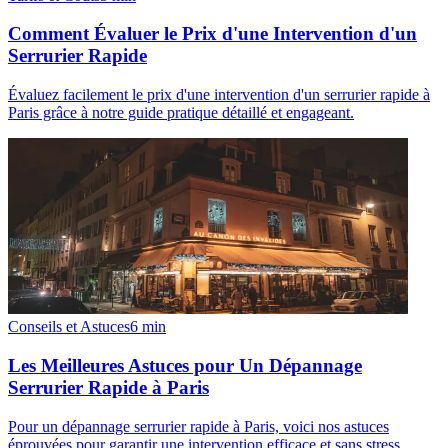
Comment Évaluer le Prix d'une Intervention d'un
Serrurier Rapide
Évaluez facilement le prix d'une intervention d'un serrurier rapide à
Paris grâce à notre guide pratique détaillé et engageant.
Conseils et Astuces
6
min
Les Meilleures Astuces pour Un Dépannage
Serrurier Rapide à Paris
Pour un dépannage serrurier rapide à Paris, voici nos astuces
éprouvées pour garantir une intervention efficace et sans stress.