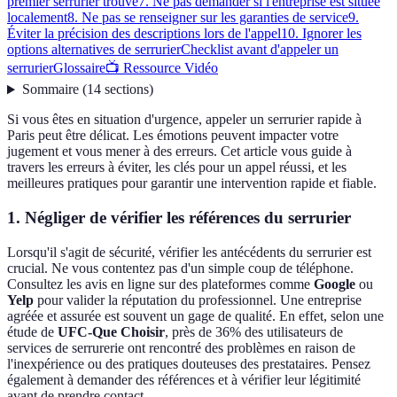
premier serrurier trouvé
7. Ne pas demander si l'entreprise est située
localement
8. Ne pas se renseigner sur les garanties de service
9.
Éviter la précision des descriptions lors de l'appel
10. Ignorer les
options alternatives de serrurier
Checklist avant d'appeler un
serrurier
Glossaire
📺 Ressource Vidéo
Sommaire
(
14
sections
)
Si vous êtes en situation d'urgence, appeler un serrurier rapide à
Paris peut être délicat. Les émotions peuvent impacter votre
jugement et vous mener à des erreurs. Cet article vous guide à
travers les erreurs à éviter, les clés pour un appel réussi, et les
meilleures pratiques pour garantir une intervention rapide et fiable.
1. Négliger de vérifier les références du serrurier
Lorsqu'il s'agit de sécurité, vérifier les antécédents du serrurier est
crucial. Ne vous contentez pas d'un simple coup de téléphone.
Consultez les avis en ligne sur des plateformes comme
Google
ou
Yelp
pour valider la réputation du professionnel. Une entreprise
agréée et assurée est souvent un gage de qualité. En effet, selon une
étude de
UFC-Que Choisir
, près de 36% des utilisateurs de
services de serrurerie ont rencontré des problèmes en raison de
l'inexpérience ou des pratiques douteuses des prestataires. Pensez
également à demander des références et à vérifier leur légitimité
avant de prendre contact.