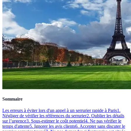
Sommaire
Les erreurs à éviter lors d'un appel à un serrurier rapide à Paris
1.
Négliger de vérifier les références du serrurier
2. Oublier les détails
sur l’urgence
3. Sous-estimer le coût potentiel
4. Ne pas vérifier le
temps d'attente
5. Ignorer les avis clients
6. Accepter sans discuter le