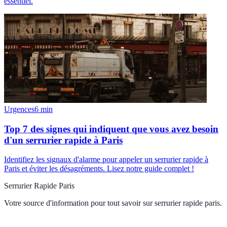
essentiel.
Urgences
6
min
Top 7 des signes qui indiquent que vous avez besoin
d'un serrurier rapide à Paris
Identifiez les signaux d'alarme pour appeler un serrurier rapide à
Paris et éviter les désagréments. Lisez notre guide complet !
Serrurier Rapide Paris
Votre source d'information pour tout savoir sur
serrurier rapide paris
.