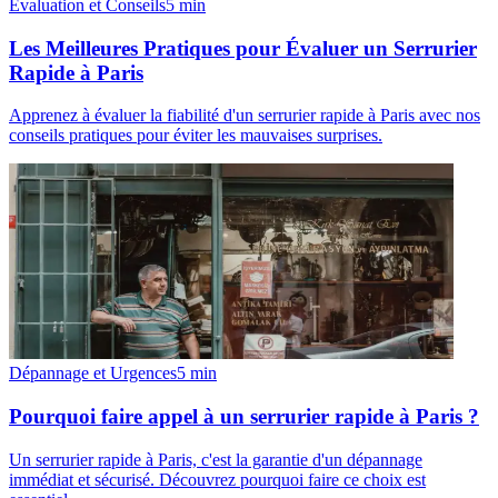
Évaluation et Conseils
5
min
Les Meilleures Pratiques pour Évaluer un Serrurier
Rapide à Paris
Apprenez à évaluer la fiabilité d'un serrurier rapide à Paris avec nos
conseils pratiques pour éviter les mauvaises surprises.
Dépannage et Urgences
5
min
Pourquoi faire appel à un serrurier rapide à Paris ?
Un serrurier rapide à Paris, c'est la garantie d'un dépannage
immédiat et sécurisé. Découvrez pourquoi faire ce choix est