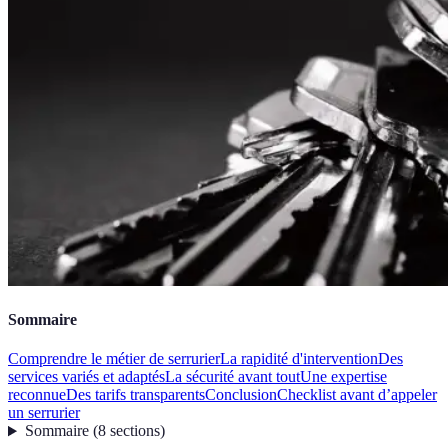
Sommaire
Comprendre le métier de serrurier
La rapidité d'intervention
Des
services variés et adaptés
La sécurité avant tout
Une expertise
reconnue
Des tarifs transparents
Conclusion
Checklist avant d’appeler
un serrurier
Sommaire
(
8
sections
)