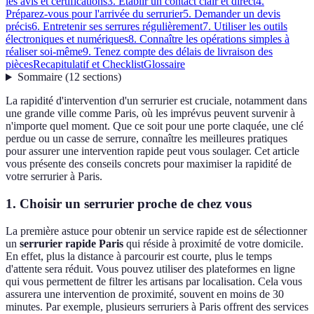
les avis et certifications
3. Établir un contact clair et direct
4.
Préparez-vous pour l'arrivée du serrurier
5. Demander un devis
précis
6. Entretenir ses serrures régulièrement
7. Utiliser les outils
électroniques et numériques
8. Connaître les opérations simples à
réaliser soi-même
9. Tenez compte des délais de livraison des
pièces
Recapitulatif et Checklist
Glossaire
Sommaire
(
12
sections
)
La rapidité d'intervention d'un serrurier est cruciale, notamment dans
une grande ville comme Paris, où les imprévus peuvent survenir à
n'importe quel moment. Que ce soit pour une porte claquée, une clé
perdue ou un casse de serrure, connaître les meilleures pratiques
pour assurer une intervention rapide peut vous soulager. Cet article
vous présente des conseils concrets pour maximiser la rapidité de
votre serrurier à Paris.
1. Choisir un serrurier proche de chez vous
La première astuce pour obtenir un service rapide est de sélectionner
un
serrurier rapide Paris
qui réside à proximité de votre domicile.
En effet, plus la distance à parcourir est courte, plus le temps
d'attente sera réduit. Vous pouvez utiliser des plateformes en ligne
qui vous permettent de filtrer les artisans par localisation. Cela vous
assurera une intervention de proximité, souvent en moins de 30
minutes. Par exemple, plusieurs serruriers à Paris offrent des services