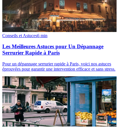
Conseils et Astuces
6
min
Les Meilleures Astuces pour Un Dépannage
Serrurier Rapide à Paris
Pour un dépannage serrurier rapide à Paris, voici nos astuces
éprouvées pour garantir une intervention efficace et sans stress.