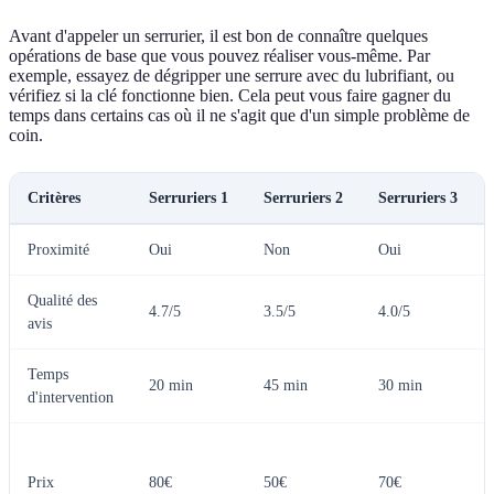
Avant d'appeler un serrurier, il est bon de connaître quelques
opérations de base que vous pouvez réaliser vous-même. Par
exemple, essayez de dégripper une serrure avec du lubrifiant, ou
vérifiez si la clé fonctionne bien. Cela peut vous faire gagner du
temps dans certains cas où il ne s'agit que d'un simple problème de
coin.
Critères
Serruriers 1
Serruriers 2
Serruriers 3
Proximité
Oui
Non
Oui
Qualité des
4.7/5
3.5/5
4.0/5
avis
Temps
20 min
45 min
30 min
d'intervention
Prix
80€
50€
70€