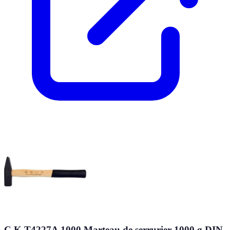
C.K T4227A 1000 Marteau de serrurier 1000 g DIN