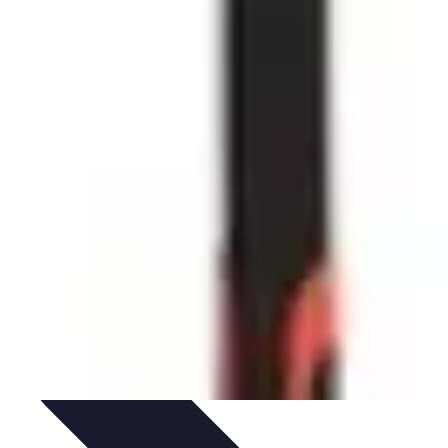
rrurier
Produits et Services