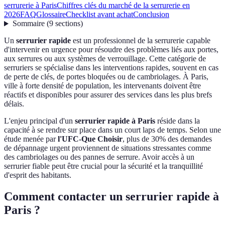
serrurerie à Paris
Chiffres clés du marché de la serrurerie en
2026
FAQ
Glossaire
Checklist avant achat
Conclusion
Sommaire
(
9
sections
)
Un
serrurier rapide
est un professionnel de la serrurerie capable
d'intervenir en urgence pour résoudre des problèmes liés aux portes,
aux serrures ou aux systèmes de verrouillage. Cette catégorie de
serruriers se spécialise dans les interventions rapides, souvent en cas
de perte de clés, de portes bloquées ou de cambriolages. À Paris,
ville à forte densité de population, les intervenants doivent être
réactifs et disponibles pour assurer des services dans les plus brefs
délais.
L'enjeu principal d'un
serrurier rapide à Paris
réside dans la
capacité à se rendre sur place dans un court laps de temps. Selon une
étude menée par
l'UFC-Que Choisir
, plus de 30% des demandes
de dépannage urgent proviennent de situations stressantes comme
des cambriolages ou des pannes de serrure. Avoir accès à un
serrurier fiable peut être crucial pour la sécurité et la tranquillité
d'esprit des habitants.
Comment contacter un serrurier rapide à
Paris ?