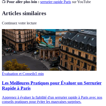
📺
Pour aller plus loin :
serrurier rapide Paris
sur YouTube
Articles similaires
Continuez votre lecture
Évaluation et Conseils
5
min
Les Meilleures Pratiques pour Évaluer un Serrurier
Rapide à Paris
Apprenez à évaluer la fiabilité d'un serrurier rapide à Paris avec nos
conseils pratiques pour éviter les mauvaises surprises.