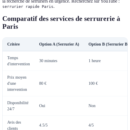
la recherche de serruriers en urgence. Recherchez sur YouTube :
.
serrurier rapide Paris
Comparatif des services de serrurerie à
Paris
Critère
Option A (Serrurier A)
Option B (Serrurier B)
Temps
30 minutes
1 heure
d'intervention
Prix moyen
d'une
80 €
100 €
intervention
Disponibilité
Oui
Non
24/7
Avis des
4.5/5
4/5
clients