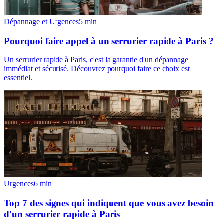
Dépannage et Urgences
5
min
Pourquoi faire appel à un serrurier rapide à Paris ?
Un serrurier rapide à Paris, c'est la garantie d'un dépannage
immédiat et sécurisé. Découvrez pourquoi faire ce choix est
essentiel.
Urgences
6
min
Top 7 des signes qui indiquent que vous avez besoin
d'un serrurier rapide à Paris