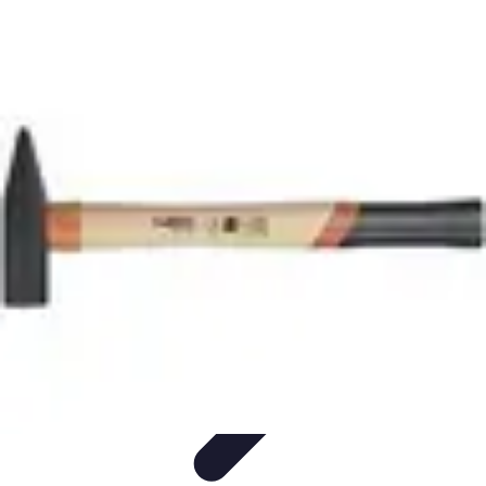
Serrurier Rapide Paris
Choix du serrurier
Conseils et Astuces
Conseils Pratiques
Choisir un
Serrurier
Produits et Services
Serrurier Rapide Paris