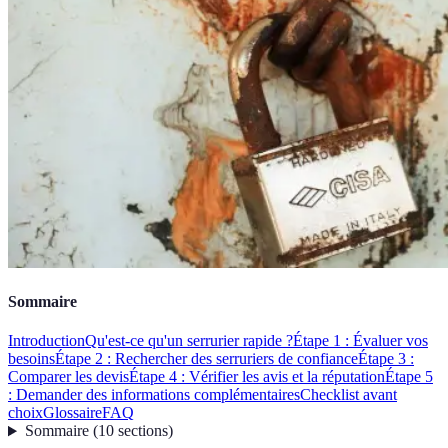
Sommaire
Introduction
Qu'est-ce qu'un serrurier rapide ?
Étape 1 : Évaluer vos
besoins
Étape 2 : Rechercher des serruriers de confiance
Étape 3 :
Comparer les devis
Étape 4 : Vérifier les avis et la réputation
Étape 5
: Demander des informations complémentaires
Checklist avant
choix
Glossaire
FAQ
Sommaire
(
10
sections
)