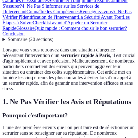
Garanties et Assurances
Sécurité et Tranquillité d'Esprit
Comment
S'assurer?
4. Ne Pas S'informer sur les Services de
l'Intervenant
Connaître les Compétences
Renseignez-vous
5. Ne Pas
Vérifier l'Identification de l'Intervenant
La Sécurité Avant Tout
Les
Étapes à Suivre
Checklist avant d'Appeler un Serrurier
Rapide
Glossaire
Quiz rapide : Comment choisir le bon serrurier?
Conclusion
Sommaire
(
20
sections
)
Lorsque vous vous retrouvez dans une situation d'urgence
nécessitant l'intervention d'un
serrurier rapide à Paris
, il est crucial
d'agir rapidement et avec précision. Malheureusement, de nombreux
particuliers commettent des erreurs qui peuvent aggraver leur
situation ou entraîner des coûts supplémentaires. Cet article met en
lumière les cinq erreurs les plus courantes à éviter lors d'un appel à
un serrurier rapide, afin de garantir une intervention efficace et sans
stress.
1. Ne Pas Vérifier les Avis et Réputations
Pourquoi c'estImportant?
L'une des premières erreurs que l'on peut faire est de sélectionner un
serrurier sans se renseigner sur sa réputation. De nombreux