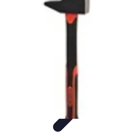
Serrurier Rapide Paris
Choix du serrurier
Conseils et Astuces
Conseils Pratiques
Choisir un
Serrurier
Produits et Services
Serrurier Rapide Paris