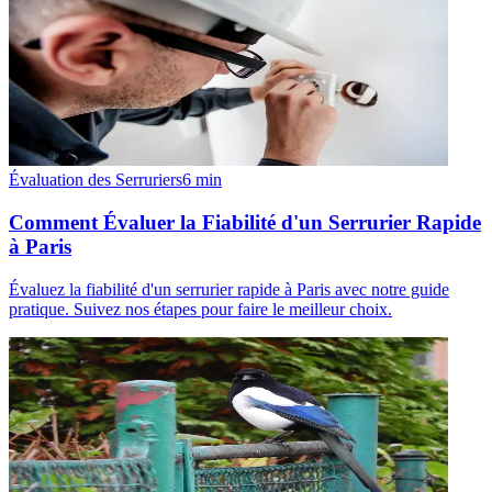
Évaluation des Serruriers
6
min
Comment Évaluer la Fiabilité d'un Serrurier Rapide
à Paris
Évaluez la fiabilité d'un serrurier rapide à Paris avec notre guide
pratique. Suivez nos étapes pour faire le meilleur choix.