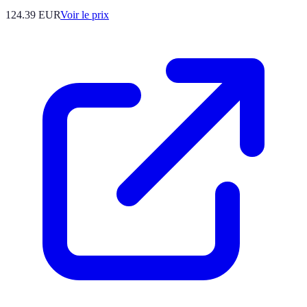
124.39
EUR
Voir le prix