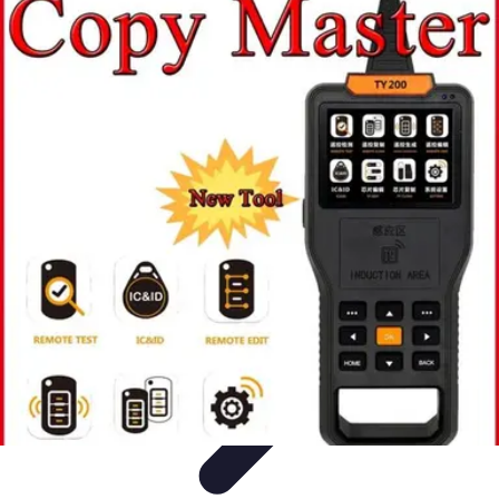
Serrurier Rapide Paris
Choix du serrurier
Conseils et Astuces
Conseils Pratiques
Choisir un
Serrurier
Produits et Services
Serrurier Rapide Paris