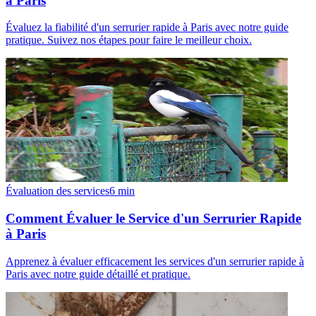
à Paris
Évaluez la fiabilité d'un serrurier rapide à Paris avec notre guide
pratique. Suivez nos étapes pour faire le meilleur choix.
Évaluation des services
6
min
Comment Évaluer le Service d'un Serrurier Rapide
à Paris
Apprenez à évaluer efficacement les services d'un serrurier rapide à
Paris avec notre guide détaillé et pratique.