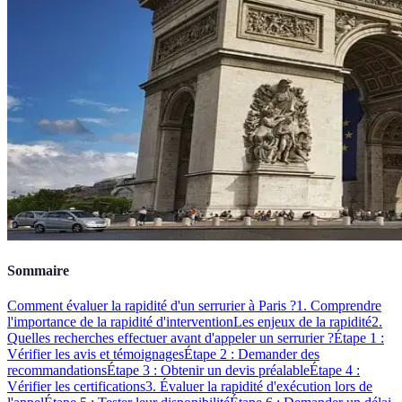
Sommaire
Comment évaluer la rapidité d'un serrurier à Paris ?
1. Comprendre
l'importance de la rapidité d'intervention
Les enjeux de la rapidité
2.
Quelles recherches effectuer avant d'appeler un serrurier ?
Étape 1 :
Vérifier les avis et témoignages
Étape 2 : Demander des
recommandations
Étape 3 : Obtenir un devis préalable
Étape 4 :
Vérifier les certifications
3. Évaluer la rapidité d'exécution lors de