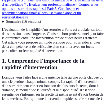
l'appel
Étape 5 : Tester leur disponibilité
Étape 6 : Demander un délai
d'arrivée
Étape 7 : Évaluer leur professionnalisme
4. Comparer les
options de serruriers rapides à Paris
5. Conclusion et
recommandations finales
Checklist avant d'appeler un
serrurier
Glossaire
Sommaire
(
16
sections
)
L'évaluation de la rapidité d'un serrurier à Paris est cruciale, surtout
dans des situations d'urgence. Choisir le bon professionnel peut faire
la différence entre une intervention rapide et des heures d'attente.
Cet article vous propose un guide pratique pour vous aider à juger
de la compétence et de l'efficacité d'un serrurier avec un focus
particulier sur leur rapidité d'intervention.
1. Comprendre l'importance de la
rapidité d'intervention
Lorsque vous faites face à une urgence telle qu'une porte claquée ou
une clé perdue, chaque minute compte. La rapidité d'intervention
d'un serrurier peut varier en fonction de plusieurs facteurs, dont la
distance, le moment de la journée et la disponibilité. Il est donc
essentiel de s'informer sur la réactivité même avant d'avoir besoin de
leurs services. Pourquoi une intervention rapide est-elle si cruciale ?