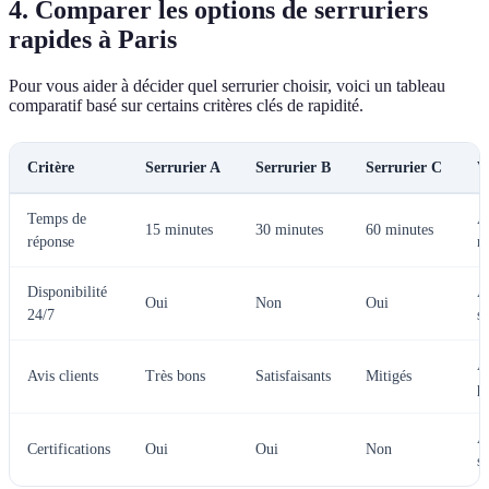
4. Comparer les options de serruriers
rapides à Paris
Pour vous aider à décider quel serrurier choisir, voici un tableau
comparatif basé sur certains critères clés de rapidité.
Critère
Serrurier A
Serrurier B
Serrurier C
V
Temps de
A 
15 minutes
30 minutes
60 minutes
réponse
m
Disponibilité
A
Oui
Non
Oui
24/7
s
A 
Avis clients
Très bons
Satisfaisants
Mitigés
pr
A
Certifications
Oui
Oui
Non
so