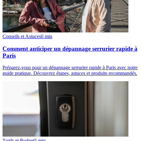
Conseils et Astuces
6
min
Comment anticiper un dépannage serrurier rapide à
Paris
Préparez-vous pour un dépannage serrurier rapide à Paris avec notre
guide pratique. Découvrez étapes, astuces et produits recommandés.
Tarifs et Budget
5
min