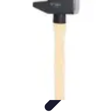
Serrurier Rapide Paris
Choix du serrurier
Conseils et Astuces
Conseils Pratiques
Choisir un
Serrurier
Produits et Services
Serrurier Rapide Paris