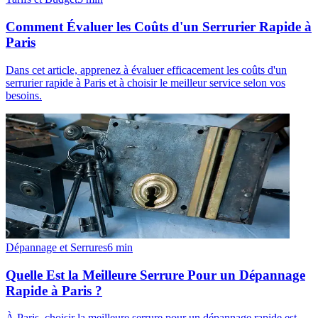
Comment Évaluer les Coûts d'un Serrurier Rapide à
Paris
Dans cet article, apprenez à évaluer efficacement les coûts d'un
serrurier rapide à Paris et à choisir le meilleur service selon vos
besoins.
Dépannage et Serrures
6
min
Quelle Est la Meilleure Serrure Pour un Dépannage
Rapide à Paris ?
À Paris, choisir la meilleure serrure pour un dépannage rapide est