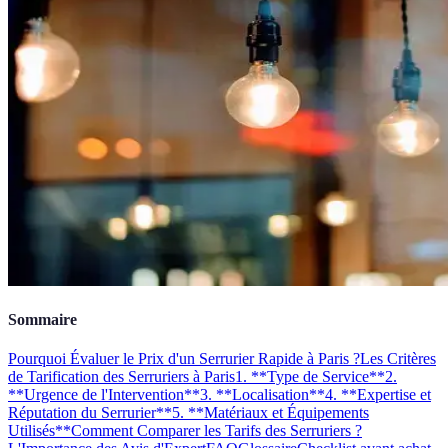
Sommaire
Pourquoi Évaluer le Prix d'un Serrurier Rapide à Paris ?
Les Critères
de Tarification des Serruriers à Paris
1. **Type de Service**
2.
**Urgence de l'Intervention**
3. **Localisation**
4. **Expertise et
Réputation du Serrurier**
5. **Matériaux et Équipements
Utilisés**
Comment Comparer les Tarifs des Serruriers ?