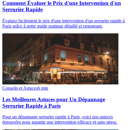
Comment Évaluer le Prix d'une Intervention d'un
Serrurier Rapide
Évaluez facilement le prix d'une intervention d'un serrurier rapide à
Paris grâce à notre guide pratique détaillé et engageant.
Conseils et Astuces
6
min
Les Meilleures Astuces pour Un Dépannage
Serrurier Rapide à Paris
Pour un dépannage serrurier rapide à Paris, voici nos astuces
éprouvées pour garantir une intervention efficace et sans stress.