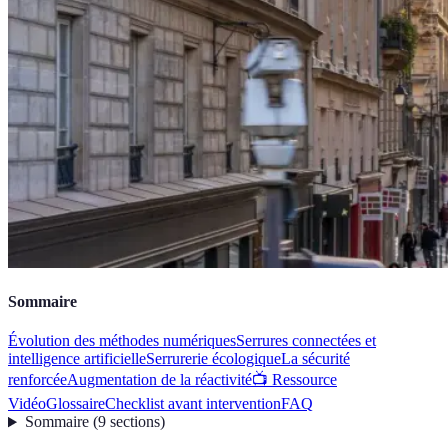
Sommaire
Évolution des méthodes numériques
Serrures connectées et
intelligence artificielle
Serrurerie écologique
La sécurité
renforcée
Augmentation de la réactivité
📺 Ressource
Vidéo
Glossaire
Checklist avant intervention
FAQ
Sommaire
(
9
sections
)