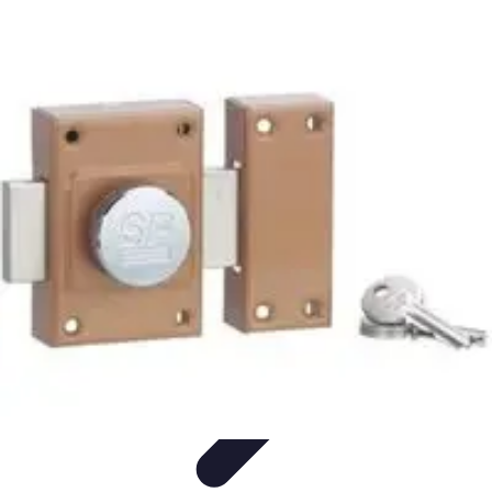
Serrurier Rapide Paris
Choix du serrurier
Conseils et Astuces
Conseils Pratiques
Choisir un
Serrurier
Produits et Services
Serrurier Rapide Paris