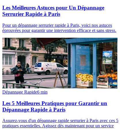
Les Meilleures Astuces pour Un Dépannage
Serrurier Rapide à Paris
Pour un dépannage serrurier rapide à Paris, voici nos astuces
éprouvées pour garantir une intervention efficace et sans stress.
Dépannage Rapide
6
min
Les 5 Meilleures Pratiques pour Garantir un
Dépannage Rapide à Paris
Assurez-vous d'un dépannage rapide serrurier à Paris avec ces 5
pratiques essentielles. Agissez dès maintenant pour un service