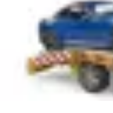
Serrurier Rapide Paris
Choix du serrurier
Conseils et Astuces
Conseils Pratiques
Choisir un Se
Serrurier Rapide Paris