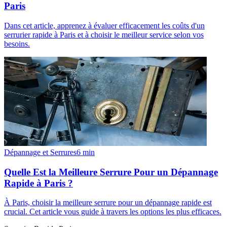
Paris
Dans cet article, apprenez à évaluer efficacement les coûts d'un
serrurier rapide à Paris et à choisir le meilleur service selon vos
besoins.
Dépannage et Serrures
6
min
Quelle Est la Meilleure Serrure Pour un Dépannage
Rapide à Paris ?
À Paris, choisir la meilleure serrure pour un dépannage rapide est
crucial. Cet article vous guide à travers les options les plus efficaces.