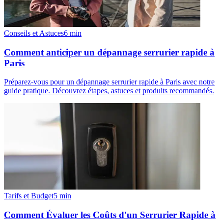
Conseils et Astuces
6
min
Comment anticiper un dépannage serrurier rapide à
Paris
Préparez-vous pour un dépannage serrurier rapide à Paris avec notre
guide pratique. Découvrez étapes, astuces et produits recommandés.
Tarifs et Budget
5
min
Comment Évaluer les Coûts d'un Serrurier Rapide à