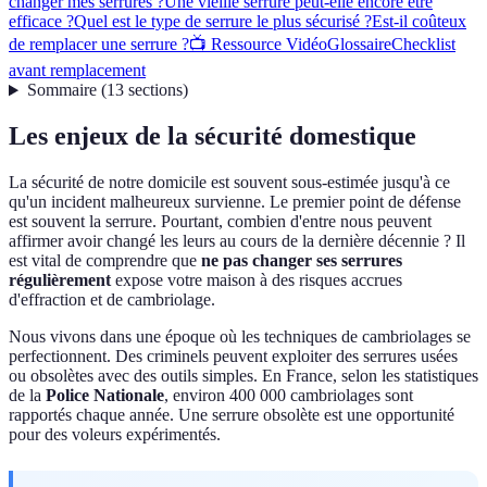
changer mes serrures ?
Une vieille serrure peut-elle encore être
efficace ?
Quel est le type de serrure le plus sécurisé ?
Est-il coûteux
de remplacer une serrure ?
📺 Ressource Vidéo
Glossaire
Checklist
avant remplacement
Sommaire
(
13
sections
)
Les enjeux de la sécurité domestique
La sécurité de notre domicile est souvent sous-estimée jusqu'à ce
qu'un incident malheureux survienne. Le premier point de défense
est souvent la serrure. Pourtant, combien d'entre nous peuvent
affirmer avoir changé les leurs au cours de la dernière décennie ? Il
est vital de comprendre que
ne pas changer ses serrures
régulièrement
expose votre maison à des risques accrues
d'effraction et de cambriolage.
Nous vivons dans une époque où les techniques de cambriolages se
perfectionnent. Des criminels peuvent exploiter des serrures usées
ou obsolètes avec des outils simples. En France, selon les statistiques
de la
Police Nationale
, environ 400 000 cambriolages sont
rapportés chaque année. Une serrure obsolète est une opportunité
pour des voleurs expérimentés.