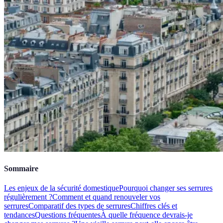
Sommaire
Les enjeux de la sécurité domestique
Pourquoi changer ses serrures
régulièrement ?
Comment et quand renouveler vos
serrures
Comparatif des types de serrures
Chiffres clés et
tendances
Questions fréquentes
À quelle fréquence devrais-je