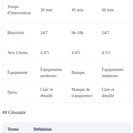
Temps
30 min
45 min
60 min
d'Intervention
Réactivité
24/7
9h-18h
24/7
Avis Clients
4.8/5
4.0/5
4.5/5
Équipements
Équipements
Équipement
Basique
modernes
modernes
Clair et
Manque de
Clair et
Devis
détaillé
transparence
détaillé
## Glossaire
Terme
Définition