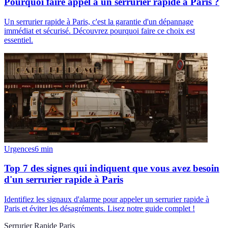
Pourquoi faire appel à un serrurier rapide à Paris ?
Un serrurier rapide à Paris, c'est la garantie d'un dépannage
immédiat et sécurisé. Découvrez pourquoi faire ce choix est
essentiel.
Urgences
6
min
Top 7 des signes qui indiquent que vous avez besoin
d'un serrurier rapide à Paris
Identifiez les signaux d'alarme pour appeler un serrurier rapide à
Paris et éviter les désagréments. Lisez notre guide complet !
Serrurier Rapide Paris