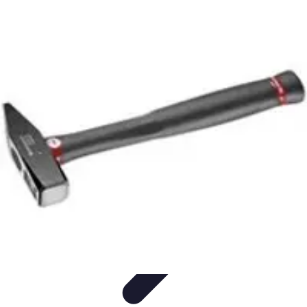
Serrurier Rapide Paris
Choix du serrurier
Conseils et Astuces
Conseils Pratiques
Choisir un
Serrurier
Produits et Services
Serrurier Rapide Paris