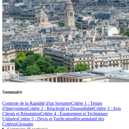
Sommaire
Contexte de la Rapidité d'un Serrurier
Critère 1 : Temps
d'Intervention
Critère 2 : Réactivité et Disponibilité
Critère 3 : Avis
Clients et Réputation
Critère 4 : Équipement et Techniques
Utilisées
Critère 5 : Devis et Tarification
Récapitulatif des
Critères
Glossaire