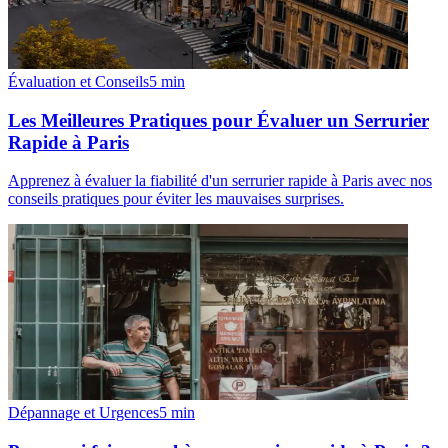
Évaluation et Conseils
5
min
Les Meilleures Pratiques pour Évaluer un Serrurier
Rapide à Paris
Apprenez à évaluer la fiabilité d'un serrurier rapide à Paris avec nos
conseils pratiques pour éviter les mauvaises surprises.
Dépannage et Urgences
5
min