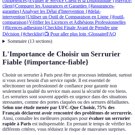
competences}
Évaluer le Service Client et la Disponibilité {#service-
client}
Comparer les Assurances et Garanties {#assurances-
garanties}
Analyser les Délai d'Intervention {#delai-
intervention}
Utiliser un Outil de Comparaison en Ligne {#outil-
comparaison}
Vérifier les Licences et Adhésions Professionnelles
{#licences-adhesions}
Checklist Finale Avant de Prendre une
Décision {#checklist}
📺 Pour aller plus loin :
Glossaire
FAQ
Sommaire
(
13
sections
)
L'Importance de Choisir un Serrurier
Fiable {#importance-fiable}
Choisir un serrurier à Paris peut être un processus intimidant, surtout
si vous avez besoin d'un service rapide. Il est essentiel de
sélectionner un professionnel de confiance pour garantir non
seulement la qualité du service mais aussi la sécurité de vos biens.
Les serruriers sont souvent appelés en urgence dans des situations
stressantes, comme des portes claquées ou des serrures défaillantes.
Selon une étude menée par UFC-Que Choisir, 75% des
Français déclarent avoir rencontré des problèmes de serrurerie.
Ainsi, connaître les meilleures pratiques pour
évaluer un serrurier
rapide à Paris
est indispensable. En prenant le temps de vérifier les
différents critères, vous réduisez le risque de mauvaises surprises.