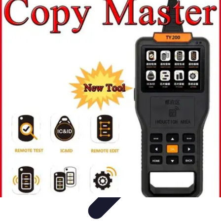
Serrurier Rapide Paris
Choix du serrurier
Conseils et Astuces
Conseils Pratiques
Choisir un
Serrurier
Produits et Services
Serrurier Rapide Paris