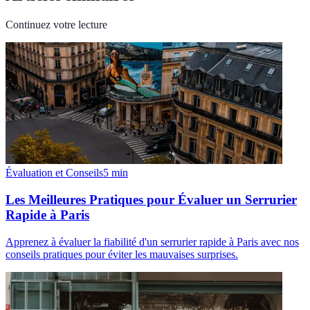
Continuez votre lecture
Évaluation et Conseils
5
min
Les Meilleures Pratiques pour Évaluer un Serrurier
Rapide à Paris
Apprenez à évaluer la fiabilité d'un serrurier rapide à Paris avec nos
conseils pratiques pour éviter les mauvaises surprises.