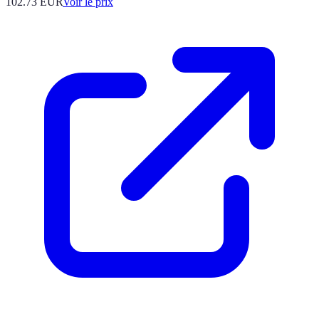
102.73
EUR
Voir le prix