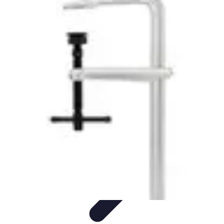
Serrurier Rapide Paris
Choix du serrurier
Conseils et Astuces
Conseils Pratiques
Choisir un
Serrurier
Produits et Services
Serrurier Rapide Paris