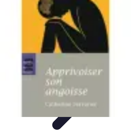
Serrurier Rapide Paris
Choix du serrurier
Conseils et Astuces
Conseils Pratiques
Choisir un
Serrurier
Produits et Services
Serrurier Rapide Paris