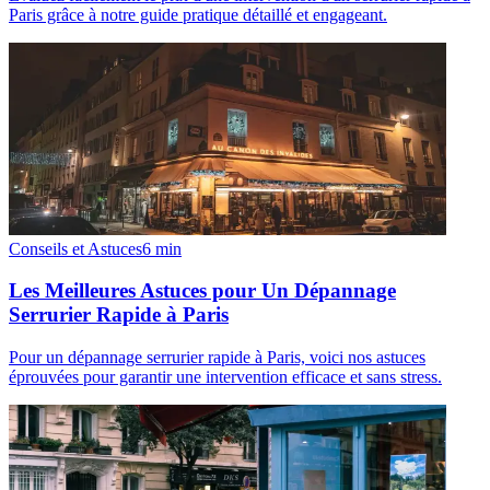
Paris grâce à notre guide pratique détaillé et engageant.
Conseils et Astuces
6
min
Les Meilleures Astuces pour Un Dépannage
Serrurier Rapide à Paris
Pour un dépannage serrurier rapide à Paris, voici nos astuces
éprouvées pour garantir une intervention efficace et sans stress.