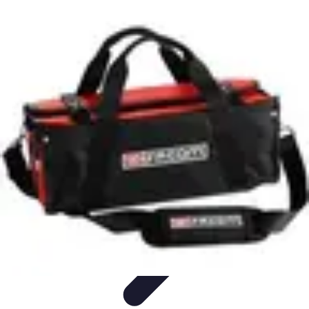
Serrurier Rapide Paris
Choix du serrurier
Conseils et Astuces
Conseils Pratiques
Choisir un
Serrurier
Produits et Services
Serrurier Rapide Paris