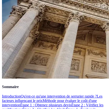
Sommaire
Introduction
Qu'est-ce qu'une intervention de serrurier rapide ?
Les
facteurs influençant le prix
Méthode pour évaluer le coût d'une
intervention
Étape 1 : Obtenez plusieurs devis
Étape 2 : Vérifiez les