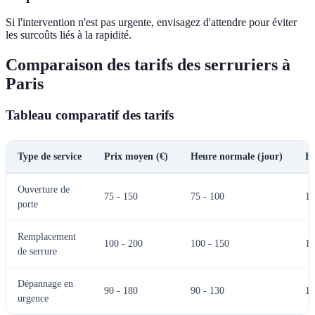
Si l'intervention n'est pas urgente, envisagez d'attendre pour éviter
les surcoûts liés à la rapidité.
Comparaison des tarifs des serruriers à
Paris
Tableau comparatif des tarifs
Type de service
Prix moyen (€)
Heure normale (jour)
He
Ouverture de
75 - 150
75 - 100
10
porte
Remplacement
100 - 200
100 - 150
15
de serrure
Dépannage en
90 - 180
90 - 130
13
urgence