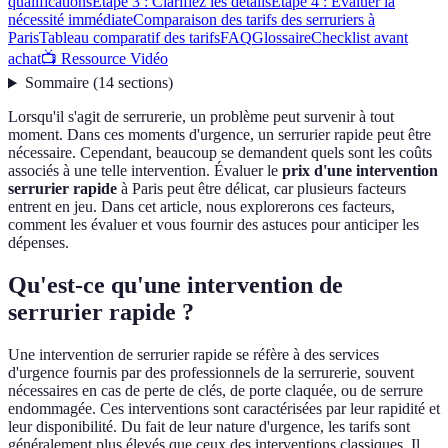
qualifications
Étape 3 : Clarifiez les détails
Étape 4 : Évaluer la
nécessité immédiate
Comparaison des tarifs des serruriers à
Paris
Tableau comparatif des tarifs
FAQ
Glossaire
Checklist avant
achat
📺 Ressource Vidéo
Sommaire
(
14
sections
)
Lorsqu'il s'agit de serrurerie, un problème peut survenir à tout
moment. Dans ces moments d'urgence, un serrurier rapide peut être
nécessaire. Cependant, beaucoup se demandent quels sont les coûts
associés à une telle intervention. Évaluer le
prix d'une intervention
serrurier rapide
à Paris peut être délicat, car plusieurs facteurs
entrent en jeu. Dans cet article, nous explorerons ces facteurs,
comment les évaluer et vous fournir des astuces pour anticiper les
dépenses.
Qu'est-ce qu'une intervention de
serrurier rapide ?
Une intervention de serrurier rapide se réfère à des services
d'urgence fournis par des professionnels de la serrurerie, souvent
nécessaires en cas de perte de clés, de porte claquée, ou de serrure
endommagée. Ces interventions sont caractérisées par leur rapidité et
leur disponibilité. Du fait de leur nature d'urgence, les tarifs sont
généralement plus élevés que ceux des interventions classiques. Il