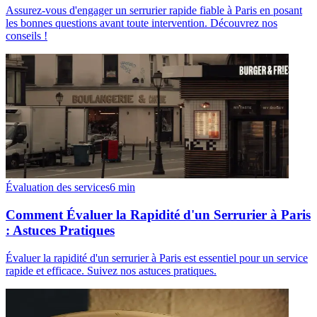
Assurez-vous d'engager un serrurier rapide fiable à Paris en posant
les bonnes questions avant toute intervention. Découvrez nos
conseils !
Évaluation des services
6
min
Comment Évaluer la Rapidité d'un Serrurier à Paris
: Astuces Pratiques
Évaluer la rapidité d'un serrurier à Paris est essentiel pour un service
rapide et efficace. Suivez nos astuces pratiques.