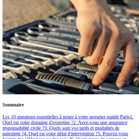
Sommaire
Les 10 questions essentielles à poser à votre serrurier rapide Paris
1.
Quel est votre domaine d'expertise ?
2. Avez-vous une assurance
responsabilité civile ?
3. Quels sont vos tarifs et modalités de
paiement ?
4. Quel est votre délai d'intervention ?
5. Pouvez-vous