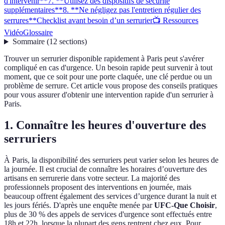
d'intervenir**
7. **Utilisez des dispositifs de sécurité
supplémentaires**
8. **Ne négligez pas l'entretien régulier des
serrures**
Checklist avant besoin d’un serrurier
📺 Ressources
Vidéo
Glossaire
Sommaire
(
12
sections
)
Trouver un serrurier disponible rapidement à Paris peut s'avérer
compliqué en cas d'urgence. Un besoin rapide peut survenir à tout
moment, que ce soit pour une porte claquée, une clé perdue ou un
problème de serrure. Cet article vous propose des conseils pratiques
pour vous assurer d'obtenir une intervention rapide d'un serrurier à
Paris.
1.
Connaître les heures d'ouverture des
serruriers
À Paris, la disponibilité des serruriers peut varier selon les heures de
la journée. Il est crucial de connaître les horaires d’ouverture des
artisans en serrurerie dans votre secteur. La majorité des
professionnels proposent des interventions en journée, mais
beaucoup offrent également des services d’urgence durant la nuit et
les jours fériés. D'après une enquête menée par
UFC-Que Choisir
,
plus de 30 % des appels de services d'urgence sont effectués entre
18h et 22h, lorsque la plupart des gens rentrent chez eux. Pour