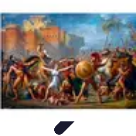
Serrurier Rapide Paris
Choix du serrurier
Conseils et Astuces
Conseils Pratiques
Choisir un
Serrurier
Produits et Services
Serrurier Rapide Paris