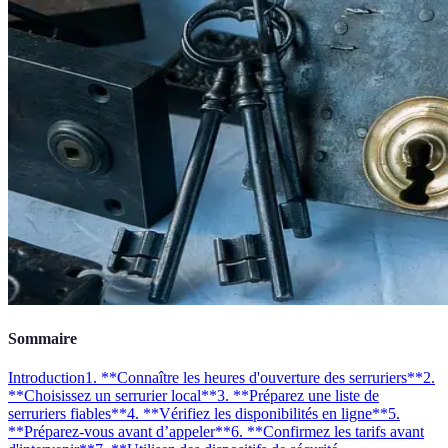
Sommaire
Introduction
1. **Connaître les heures d'ouverture des serruriers**
2.
**Choisissez un serrurier local**
3. **Préparez une liste de
serruriers fiables**
4. **Vérifiez les disponibilités en ligne**
5.
**Préparez-vous avant d’appeler**
6. **Confirmez les tarifs avant