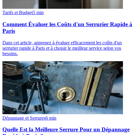
Tarifs et Budget
5
min
Comment Évaluer les Coûts d'un Serrurier Rapide à
Paris
Dans cet article, apprenez à évaluer efficacement les coûts d'un
serrurier rapide à Paris et à choisir le meilleur service selon vos
besoins.
Dépannage et Serrures
6
min
Quelle Est la Meilleure Serrure Pour un Dépannage