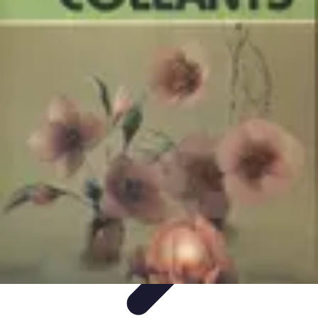
Serrurier Rapide Paris
Choix du serrurier
Conseils et Astuces
Conseils Pratiques
Choisir un
Serrurier
Produits et Services
Serrurier Rapide Paris