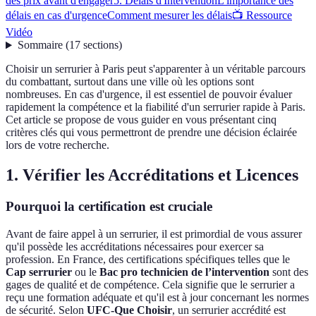
des prix avant d'engager
5. Délais d'Intervention
L'importance des
délais en cas d'urgence
Comment mesurer les délais
📺 Ressource
Vidéo
Sommaire
(
17
sections
)
Choisir un serrurier à Paris peut s'apparenter à un véritable parcours
du combattant, surtout dans une ville où les options sont
nombreuses. En cas d'urgence, il est essentiel de pouvoir évaluer
rapidement la compétence et la fiabilité d'un serrurier rapide à Paris.
Cet article se propose de vous guider en vous présentant cinq
critères clés qui vous permettront de prendre une décision éclairée
lors de votre recherche.
1. Vérifier les Accréditations et Licences
Pourquoi la certification est cruciale
Avant de faire appel à un serrurier, il est primordial de vous assurer
qu'il possède les accréditations nécessaires pour exercer sa
profession. En France, des certifications spécifiques telles que le
Cap serrurier
ou le
Bac pro technicien de l’intervention
sont des
gages de qualité et de compétence. Cela signifie que le serrurier a
reçu une formation adéquate et qu'il est à jour concernant les normes
de sécurité. Selon
UFC-Que Choisir
, un serrurier accrédité est