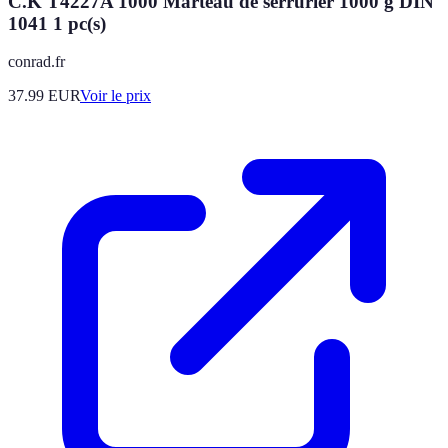
C.K T4227A 1000 Marteau de serrurier 1000 g DIN
1041 1 pc(s)
conrad.fr
37.99
EUR
Voir le prix