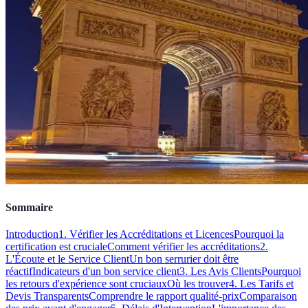
Sommaire
Introduction
1. Vérifier les Accréditations et Licences
Pourquoi la
certification est cruciale
Comment vérifier les accréditations
2.
L'Écoute et le Service Client
Un bon serrurier doit être
réactif
Indicateurs d'un bon service client
3. Les Avis Clients
Pourquoi
les retours d'expérience sont cruciaux
Où les trouver
4. Les Tarifs et
Devis Transparents
Comprendre le rapport qualité-prix
Comparaison