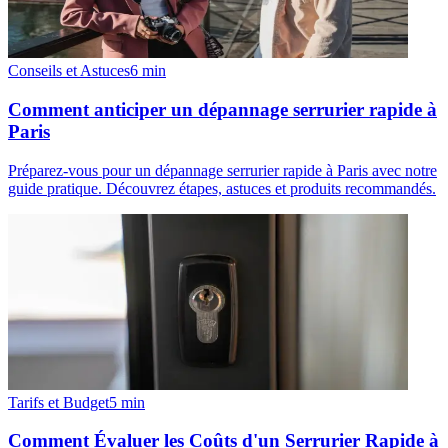
Conseils et Astuces
6
min
Comment anticiper un dépannage serrurier rapide à
Paris
Préparez-vous pour un dépannage serrurier rapide à Paris avec notre
guide pratique. Découvrez étapes, astuces et produits recommandés.
Tarifs et Budget
5
min
Comment Évaluer les Coûts d'un Serrurier Rapide à