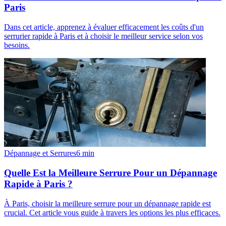
Paris
Dans cet article, apprenez à évaluer efficacement les coûts d'un
serrurier rapide à Paris et à choisir le meilleur service selon vos
besoins.
Dépannage et Serrures
6
min
Quelle Est la Meilleure Serrure Pour un Dépannage
Rapide à Paris ?
À Paris, choisir la meilleure serrure pour un dépannage rapide est
crucial. Cet article vous guide à travers les options les plus efficaces.