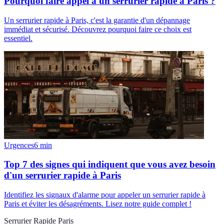
Pourquoi faire appel à un serrurier rapide à Paris ?
Un serrurier rapide à Paris, c'est la garantie d'un dépannage
immédiat et sécurisé. Découvrez pourquoi faire ce choix est
essentiel.
Urgences
6
min
Top 7 des signes qui indiquent que vous avez besoin
d'un serrurier rapide à Paris
Identifiez les signaux d'alarme pour appeler un serrurier rapide à
Paris et éviter les désagréments. Lisez notre guide complet !
Serrurier Rapide Paris