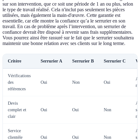
sur son intervention, que ce soit une période de 1 an ou plus, selon
le type de travail réalisé. Cela n'inclut pas seulement les pièces
utilisées, mais également la main-d'œuvre. Cette garantie est
essentielle, car elle montre la confiance qu’a le serrurier en son
travail. En cas de problème après l’intervention, un serrurier de
confiance devrait être disposé à revenir sans frais supplémentaires.
Vous pourrez ainsi être rassuré sur le fait que le serrurier souhaitera
maintenir une bonne relation avec ses clients sur le long terme.
Critère
Serrurier A
Serrurier B
Serrurier C
Ve
Vérifications
A 
des
Oui
Non
Oui
me
références
Devis
A 
complet et
Oui
Oui
Non
so
clair
me
Service
A 
clientèle
Oui
Oui
Non
so