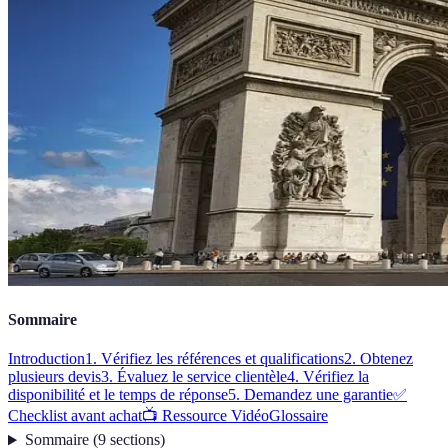
Sommaire
Introduction
1. Vérifiez les références et qualifications
2. Obtenez
plusieurs devis
3. Évaluez le service clientèle
4. Vérifiez la
disponibilité et le temps de réponse
5. Demandez une garantie
✅
Checklist avant achat
📺 Ressource Vidéo
Glossaire
Sommaire
(
9
sections
)