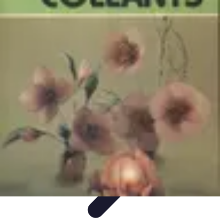
Serrurier Rapide Paris
Choix du serrurier
Conseils et Astuces
Conseils Pratiques
Choisir un
Serrurier
Produits et Services
Serrurier Rapide Paris