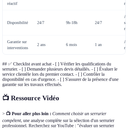
réactif
me
A 
Disponibilité
24/7
9h-18h
24/7
so
me
Garantie sur
A 
2 ans
6 mois
1 an
interventions
me
## ✅ Checklist avant achat - [ ] Vérifier les qualifications du
serrurier. - [ ] Demander plusieurs devis détaillés. - [ ] Évaluer le
service clientèle lors du premier contact. - [ ] Contrôler la
disponibilité en cas d'urgence. - [ ] S'assurer de la présence d'une
garantie sur les travaux effectués.
📺 Ressource Vidéo
>
📺 Pour aller plus loin :
Comment choisir un serrurier
compétent
, une analyse complète sur la sélection d'un serrurier
professionnel. Recherchez sur YouTube : "évaluer un serrurier