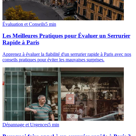
Évaluation et Conseils
5
min
Les Meilleures Pratiques pour Évaluer un Serrurier
Rapide à Paris
Apprenez à évaluer la fiabilité d'un serrurier rapide à Paris avec nos
conseils pratiques pour éviter les mauvaises surprises.
Dépannage et Urgences
5
min