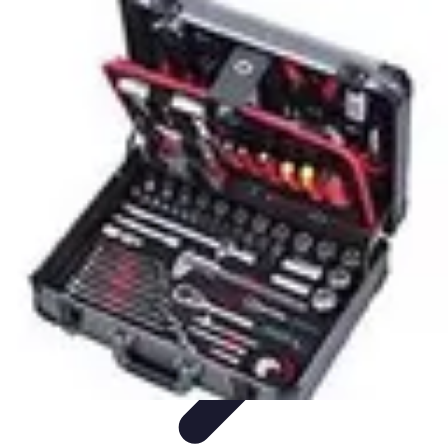
Serrurier Rapide Paris
Choix du serrurier
Conseils et Astuces
Conseils Pratiques
Choisir un
Serrurier
Produits et Services
Serrurier Rapide Paris