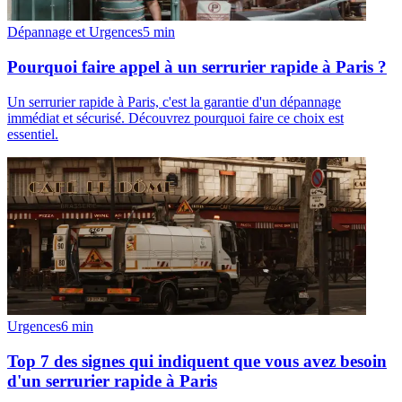
Dépannage et Urgences
5
min
Pourquoi faire appel à un serrurier rapide à Paris ?
Un serrurier rapide à Paris, c'est la garantie d'un dépannage
immédiat et sécurisé. Découvrez pourquoi faire ce choix est
essentiel.
Urgences
6
min
Top 7 des signes qui indiquent que vous avez besoin
d'un serrurier rapide à Paris