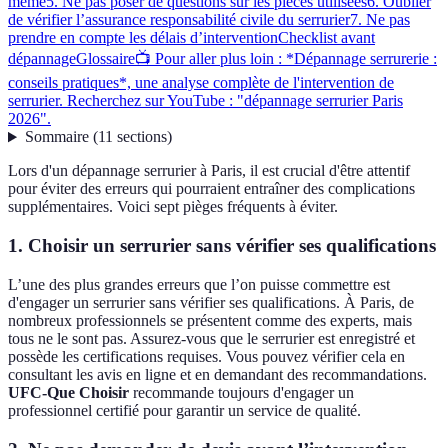
même
5. Ne pas poser de questions sur les pièces utilisées
6. Oublier
de vérifier l’assurance responsabilité civile du serrurier
7. Ne pas
prendre en compte les délais d’intervention
Checklist avant
dépannage
Glossaire
📺 Pour aller plus loin : *Dépannage serrurerie :
conseils pratiques*, une analyse complète de l'intervention de
serrurier. Recherchez sur YouTube : "dépannage serrurier Paris
2026".
Sommaire
(
11
sections
)
Lors d'un dépannage serrurier à Paris, il est crucial d'être attentif
pour éviter des erreurs qui pourraient entraîner des complications
supplémentaires. Voici sept pièges fréquents à éviter.
1. Choisir un serrurier sans vérifier ses qualifications
L’une des plus grandes erreurs que l’on puisse commettre est
d'engager un serrurier sans vérifier ses qualifications. À Paris, de
nombreux professionnels se présentent comme des experts, mais
tous ne le sont pas. Assurez-vous que le serrurier est enregistré et
possède les certifications requises. Vous pouvez vérifier cela en
consultant les avis en ligne et en demandant des recommandations.
UFC-Que Choisir
recommande toujours d'engager un
professionnel certifié pour garantir un service de qualité.