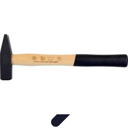
Serrurier Rapide Paris
Choix du serrurier
Conseils et Astuces
Conseils Pratiques
Choisir un
Serrurier
Produits et Services
Serrurier Rapide Paris