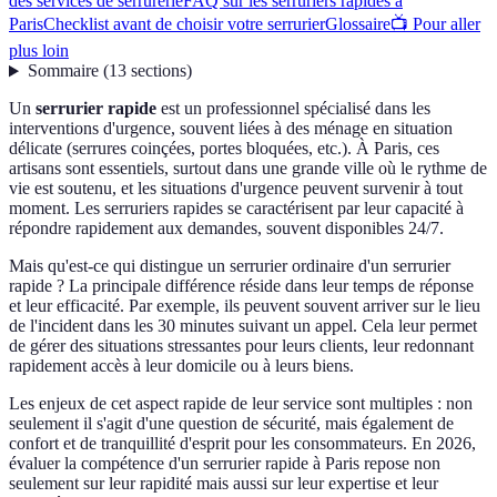
des services de serrurerie
FAQ sur les serruriers rapides à
Paris
Checklist avant de choisir votre serrurier
Glossaire
📺 Pour aller
plus loin
Sommaire
(
13
sections
)
Un
serrurier rapide
est un professionnel spécialisé dans les
interventions d'urgence, souvent liées à des ménage en situation
délicate (serrures coinçées, portes bloquées, etc.). À Paris, ces
artisans sont essentiels, surtout dans une grande ville où le rythme de
vie est soutenu, et les situations d'urgence peuvent survenir à tout
moment. Les serruriers rapides se caractérisent par leur capacité à
répondre rapidement aux demandes, souvent disponibles 24/7.
Mais qu'est-ce qui distingue un serrurier ordinaire d'un serrurier
rapide ? La principale différence réside dans leur temps de réponse
et leur efficacité. Par exemple, ils peuvent souvent arriver sur le lieu
de l'incident dans les 30 minutes suivant un appel. Cela leur permet
de gérer des situations stressantes pour leurs clients, leur redonnant
rapidement accès à leur domicile ou à leurs biens.
Les enjeux de cet aspect rapide de leur service sont multiples : non
seulement il s'agit d'une question de sécurité, mais également de
confort et de tranquillité d'esprit pour les consommateurs. En 2026,
évaluer la compétence d'un serrurier rapide à Paris repose non
seulement sur leur rapidité mais aussi sur leur expertise et leur