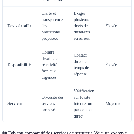
Clarté et
Exiger
transparence
plusieurs
Devis détaillé
des
devis de
Élevée
prestations
différents
proposées
serruriers
Horaire
Contact
flexible et
direct et
Disponibilité
réactivité
Élevée
temps de
face aux
réponse
urgences
Vérification
Diversité des
sur le site
Services
services
internet ou
Moyenne
proposés
par contact
direct
## Tableau comparatif des services de serrurerie Voici un exemple