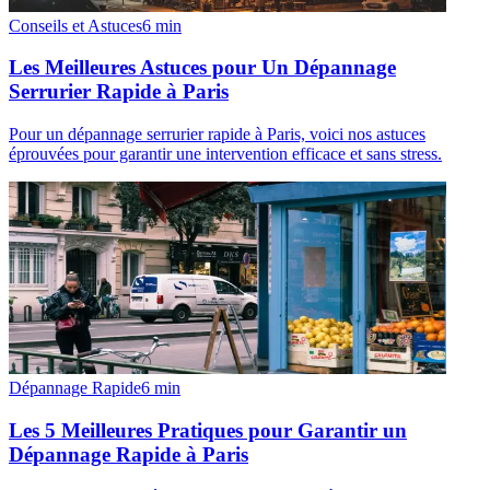
Conseils et Astuces
6
min
Les Meilleures Astuces pour Un Dépannage
Serrurier Rapide à Paris
Pour un dépannage serrurier rapide à Paris, voici nos astuces
éprouvées pour garantir une intervention efficace et sans stress.
Dépannage Rapide
6
min
Les 5 Meilleures Pratiques pour Garantir un
Dépannage Rapide à Paris