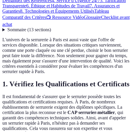
Demandez des Références
4. Service d'Urgence 24/7
5. Tarification
Transparente
6. Éthique et Habitudes de Travail
7. Assurances et
Garanties
8. Technologies et Équipements Utilisés
Tableau
Comparatif des Critères
📺 Ressource Vidéo
Glossaire
Checklist avant
achat
Sommaire
(
13
sections
)
L'univers de la serrurerie à Paris est aussi vaste que l'offre de
services disponible. Lorsque des situations critiques surviennent,
comme une porte claquée ou une clé perdue, choisir le bon serrurier
peut faire toute la différence. Non seulement pour gagner du temps,
mais également pour s'assurer d'une intervention de qualité. Voici les
critères essentiels à considérer pour évaluer les compétences d'un
serrurier rapide à Paris.
1. Vérifiez les Qualifications et Certificats
Il est fondamental de s'assurer que le serrurier possède toutes les
qualifications et certifications requises. À Paris, de nombreux
établissements de serrurerie exigent des diplômes spécifiques. La
certification la plus reconnue est le
CAP serrurier-métallier
, qui
garantit des compétences techniques solides. Ainsi, avant d'appeler
un serrurier rapide à Paris, n'hésitez pas à demander ses
qualifications. Cela vous rassurera sur son expertise et vous