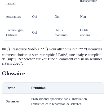
transparence
Travail
C
Assurances
Oui
Oui
Non
Technologies
Outils
Outils
C
Oui
Utilisées
modernes
anciens
## 📺 Ressource Vidéo > **📺 Pour aller plus loin :** *Découvrez
comment choisir un serrurier rapide à Paris*, une analyse complète
de [sujet]. Recherchez sur YouTube : "comment choisir un serrurier
à Paris 2026".
Glossaire
Terme
Définition
Professionnel spécialisé dans l'installation,
Serrurier
l'entretien et la réparation de serrures.