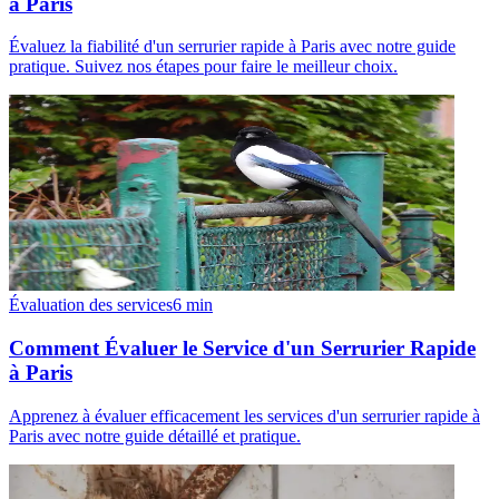
à Paris
Évaluez la fiabilité d'un serrurier rapide à Paris avec notre guide
pratique. Suivez nos étapes pour faire le meilleur choix.
Évaluation des services
6
min
Comment Évaluer le Service d'un Serrurier Rapide
à Paris
Apprenez à évaluer efficacement les services d'un serrurier rapide à
Paris avec notre guide détaillé et pratique.