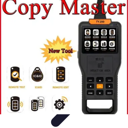
Serrurier Rapide Paris
Choix du serrurier
Conseils et Astuces
Conseils Pratiques
Choisir un
Serrurier
Produits et Services
Serrurier Rapide Paris