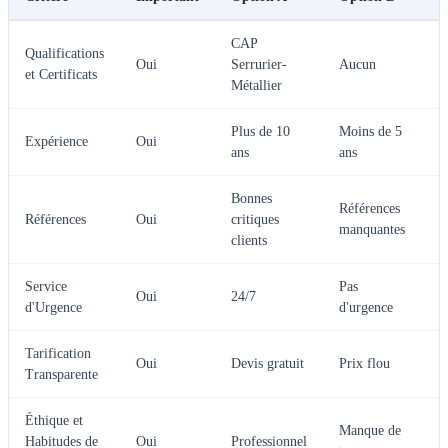
CAP
Qualifications
C
Oui
Serrurier-
Aucun
et Certificats
Métallier
Plus de 10
Moins de 5
C
Expérience
Oui
ans
ans
Bonnes
Références
C
Références
Oui
critiques
manquantes
clients
Service
Pas
C
Oui
24/7
d'Urgence
d'urgence
Tarification
C
Oui
Devis gratuit
Prix flou
Transparente
Éthique et
Manque de
C
Habitudes de
Oui
Professionnel