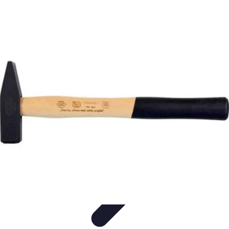
Serrurier Rapide Paris
Choix du serrurier
Conseils et Astuces
Conseils Pratiques
Choisir un
Serrurier
Produits et Services
Serrurier Rapide Paris