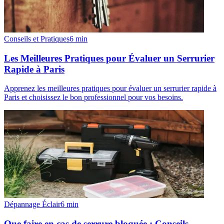
Conseils et Pratiques
6
min
Les Meilleures Pratiques pour Évaluer un Serrurier
Rapide à Paris
Apprenez les meilleures pratiques pour évaluer un serrurier rapide à
Paris et choisissez le bon professionnel pour vos besoins.
Dépannage Éclair
6
min
Que faire en cas de serrure bloquée : Conseils