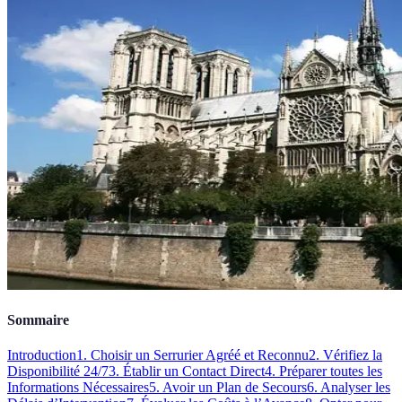
Sommaire
Introduction
1. Choisir un Serrurier Agréé et Reconnu
2. Vérifiez la
Disponibilité 24/7
3. Établir un Contact Direct
4. Préparer toutes les
Informations Nécessaires
5. Avoir un Plan de Secours
6. Analyser les