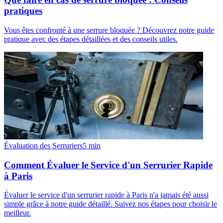
pratiques
Vous êtes confronté à une serrure bloquée ? Découvrez notre guide
pratique avec des étapes détaillées et des conseils utiles.
Évaluation des Serruriers
5
min
Comment Évaluer le Service d'un Serrurier Rapide
à Paris
Évaluer le service d'un serrurier rapide à Paris n'a jamais été aussi
simple grâce à notre guide détaillé. Suivez nos étapes pour choisir le
meilleur.