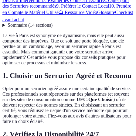
Délais d’Intervention
7. Évaluer les Coûts à l’Avance
8. Opter pour
des Serruriers recommandés
9. Préférer le Contact Local
10. Prendre
en Compte le Matériel Utilisé
📺 Ressource Vidéo
Glossaire
Checklist
avant achat
Sommaire
(
14
sections
)
La vie à Paris est synonyme de dynamisme, mais elle peut aussi
comporter des imprévus. Que ce soit une porte bloquée, une clé
perdue ou un cambriolage, avoir un serrurier rapide à Paris est
essentiel. Mais comment garantir que votre serrurier arrive
rapidement? Cet article vous propose dix conseils pratiques pour
optimiser ce processus et minimiser le stress.
1. Choisir un Serrurier Agréé et Reconnu
Opter pour un serrurier agréé assure une certaine qualité de service.
Ces professionnels sont répertoriés sur des plateformes (et souvent
sur des sites de consommation comme
UFC-Que Choisir
) où ils
doivent respecter des normes strictes. En choisissant un serrurier
certifié, vous réduisez le risque d'un service médiocre qui pourrait
prolonger votre attente. Fiez-vous aux avis d'autres utilisateurs pour
faire un choix éclairé.
2. Vérifiez la Disponibilité 24/7