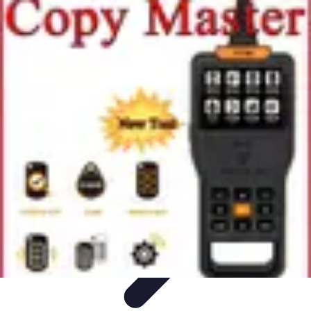
Serrurier Rapide Paris
Choix du serrurier
Conseils et Astuces
Conseils Pratiques
Choisir un
Serrurier
Produits et Services
Serrurier Rapide Paris