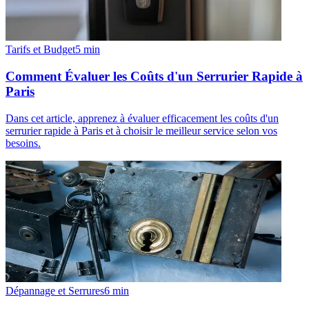
Tarifs et Budget
5
min
Comment Évaluer les Coûts d'un Serrurier Rapide à
Paris
Dans cet article, apprenez à évaluer efficacement les coûts d'un
serrurier rapide à Paris et à choisir le meilleur service selon vos
besoins.
Dépannage et Serrures
6
min