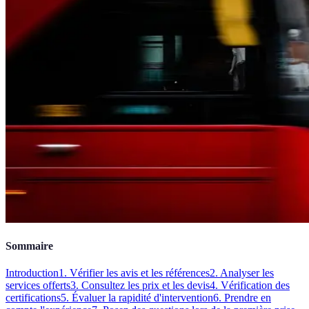
Sommaire
Introduction
1. Vérifier les avis et les références
2. Analyser les
services offerts
3. Consultez les prix et les devis
4. Vérification des
certifications
5. Évaluer la rapidité d'intervention
6. Prendre en