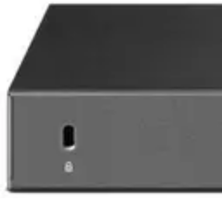
Serrurier Rapide Paris
Choix du serrurier
Conseils et Astuces
Conseils Pratiques
Choisir un Se
Serrurier Rapide Paris