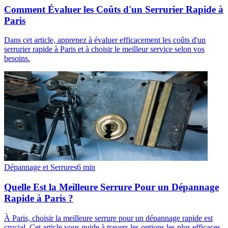
Comment Évaluer les Coûts d'un Serrurier Rapide à
Paris
Dans cet article, apprenez à évaluer efficacement les coûts d'un
serrurier rapide à Paris et à choisir le meilleur service selon vos
besoins.
Dépannage et Serrures
6
min
Quelle Est la Meilleure Serrure Pour un Dépannage
Rapide à Paris ?
À Paris, choisir la meilleure serrure pour un dépannage rapide est
crucial. Cet article vous guide à travers les options les plus efficaces.