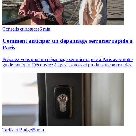
Conseils et Astuces
6
min
Comment anticiper un dépannage serrurier rapide à
Paris
Préparez-vous pour un dépannage serrurier rapide à Paris avec notre
guide pratique. Découvrez étapes, astuces et produits recommandés.
Tarifs et Budget
5
min