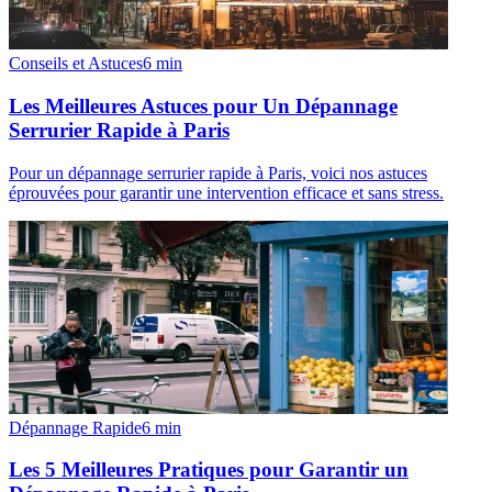
Conseils et Astuces
6
min
Les Meilleures Astuces pour Un Dépannage
Serrurier Rapide à Paris
Pour un dépannage serrurier rapide à Paris, voici nos astuces
éprouvées pour garantir une intervention efficace et sans stress.
Dépannage Rapide
6
min
Les 5 Meilleures Pratiques pour Garantir un