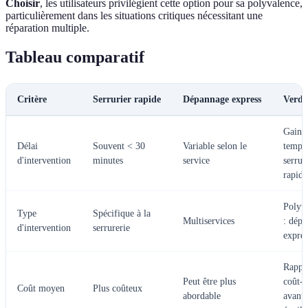
Choisir
, les utilisateurs privilégient cette option pour sa polyvalence,
particulièrement dans les situations critiques nécessitant une
réparation multiple.
Tableau comparatif
Critère
Serrurier rapide
Dépannage express
Verdi
Gain 
Délai
Souvent < 30
Variable selon le
temps 
d'intervention
minutes
service
serrur
rapide
Polyv
Type
Spécifique à la
Multiservices
: dép
d'intervention
serrurerie
expres
Rappo
Peut être plus
coût-
Coût moyen
Plus coûteux
abordable
avanta