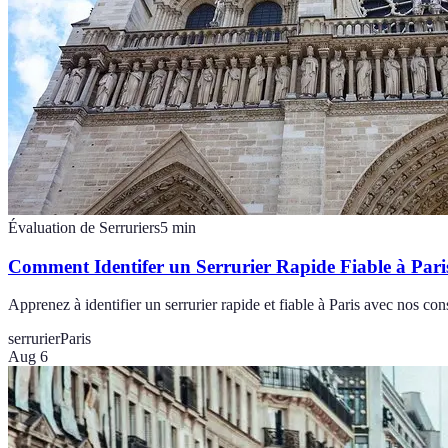
Évaluation de Serruriers
5
min
Comment Identifer un Serrurier Rapide Fiable à Pari
Apprenez à identifier un serrurier rapide et fiable à Paris avec nos cons
serrurier
Paris
Aug 6