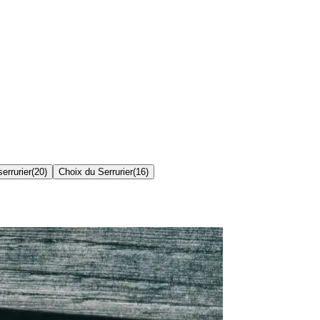
errurier
(
20
)
Choix du Serrurier
(
16
)