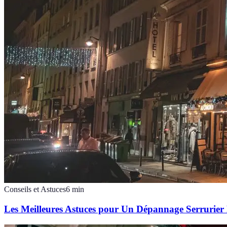
Conseils et Astuces
6
min
Les Meilleures Astuces pour Un Dépannage Serrurier 