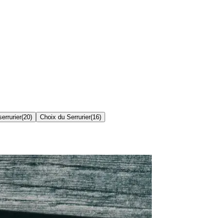
errurier
(
20
)
Choix du Serrurier
(
16
)