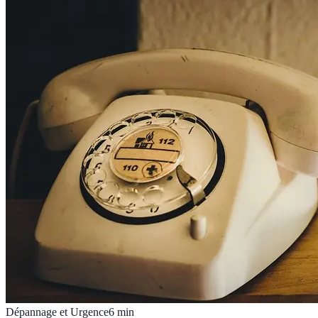
Dépannage et Urgence
6
min